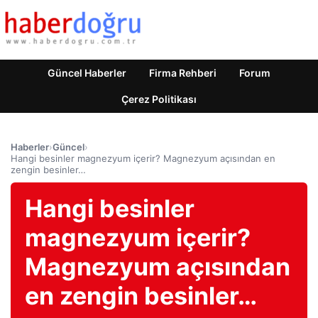
Güncel Haberler
Firma Rehberi
Forum
Çerez Politikası
Haberler
›
Güncel
›
Hangi besinler magnezyum içerir? Magnezyum açısından en
zengin besinler…
Hangi besinler
magnezyum içerir?
Magnezyum açısından
en zengin besinler…