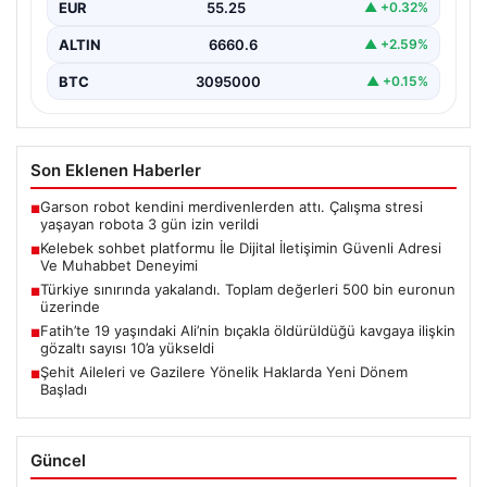
EUR
55.25
▲ +0.32%
Günümüzde…
ALTIN
6660.6
▲ +2.59%
BTC
3095000
▲ +0.15%
Son Eklenen Haberler
Garson robot kendini merdivenlerden attı. Çalışma stresi
■
yaşayan robota 3 gün izin verildi
Kelebek sohbet platformu İle Dijital İletişimin Güvenli Adresi
■
Ve Muhabbet Deneyimi
Türkiye sınırında yakalandı. Toplam değerleri 500 bin euronun
■
üzerinde
Fatih’te 19 yaşındaki Ali’nin bıçakla öldürüldüğü kavgaya ilişkin
■
gözaltı sayısı 10’a yükseldi
Şehit Aileleri ve Gazilere Yönelik Haklarda Yeni Dönem
■
Başladı
Güncel