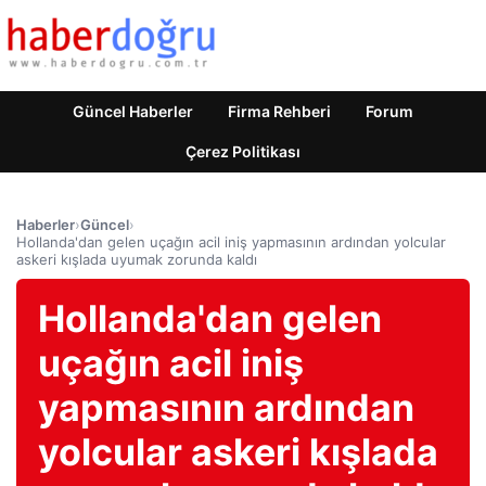
Güncel Haberler
Firma Rehberi
Forum
Çerez Politikası
Haberler
›
Güncel
›
Hollanda'dan gelen uçağın acil iniş yapmasının ardından yolcular
askeri kışlada uyumak zorunda kaldı
Hollanda'dan gelen
uçağın acil iniş
yapmasının ardından
yolcular askeri kışlada