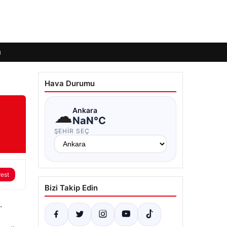
ı
Hava Durumu
☁
Ankara
NaN°C
ŞEHIR SEÇ
rest
Bizi Takip Edin
.