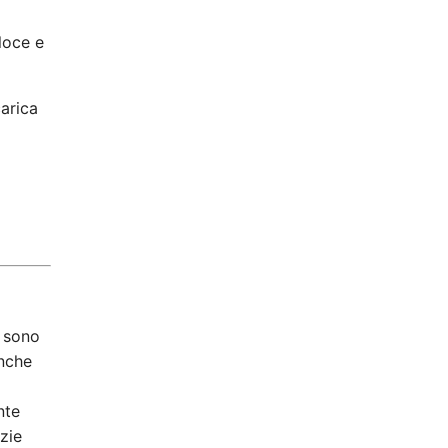
eloce e
carica
, sono
anche
nte
zie