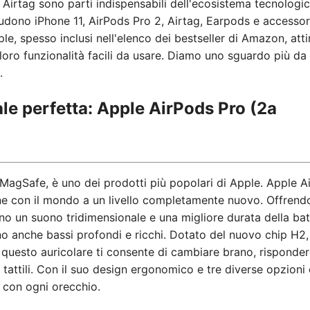
Airtag sono parti indispensabili dell'ecosistema tecnologic
ludono iPhone 11, AirPods Pro 2, Airtag, Earpods e accessor
ple, spesso inclusi nell'elenco dei bestseller di Amazon, att
 loro funzionalità facili da usare. Diamo uno sguardo più da
.
ale perfetta: Apple AirPods Pro (2a
a MagSafe, è uno dei prodotti più popolari di Apple. Apple A
one con il mondo a un livello completamente nuovo. Offrend
no un suono tridimensionale e una migliore durata della bat
anno anche bassi profondi e ricchi. Dotato del nuovo chip H2,
 questo auricolare ti consente di cambiare brano, risponder
 tattili. Con il suo design ergonomico e tre diverse opzioni 
e con ogni orecchio.