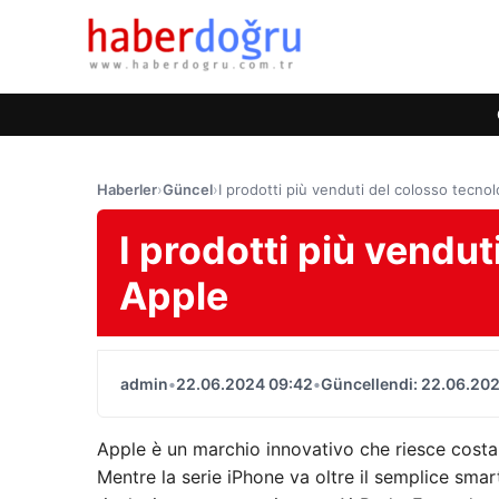
Haberler
›
Güncel
›
I prodotti più venduti del colosso tecno
I prodotti più vendu
Apple
admin
•
22.06.2024 09:42
•
Güncellendi: 22.06.20
Apple è un marchio innovativo che riesce costa
Mentre la serie iPhone va oltre il semplice sma