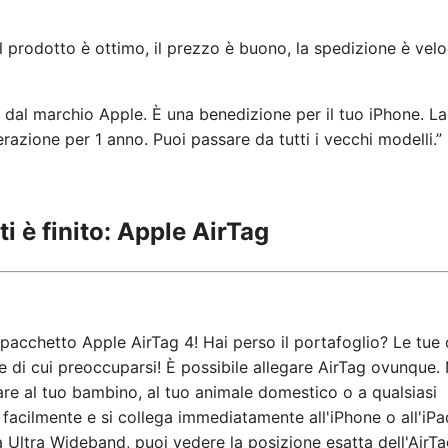
 prodotto è ottimo, il prezzo è buono, la spedizione è velo
e dal marchio Apple. È una benedizione per il tuo iPhone. L
zione per 1 anno. Puoi passare da tutti i vecchi modelli.”
ti è finito: Apple AirTag
il pacchetto Apple AirTag 4! Hai perso il portafoglio? Le tue 
 di cui preoccuparsi! È possibile allegare AirTag ovunque.
care al tuo bambino, al tuo animale domestico o a qualsiasi
 facilmente e si collega immediatamente all'iPhone o all'iP
ia Ultra Wideband, puoi vedere la posizione esatta dell'AirT