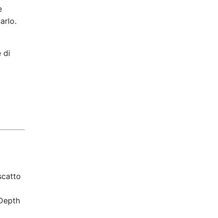
e
arlo.
 di
 scatto
eDepth