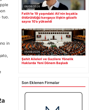
Apple
06/08/2026
non
Fatih’te 19 yaşındaki Ali’nin bıçakla
 tuo.
öldürüldüğü kavgaya ilişkin gözaltı
sayısı 10’a yükseldi
no in
05/08/2026
gato,
Şehit Aileleri ve Gazilere Yönelik
Haklarda Yeni Dönem Başladı
e
Son Eklenen Firmalar
2a