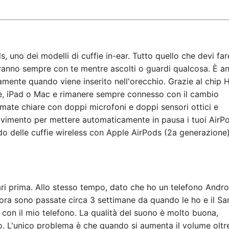
, uno dei modelli di cuffie in-ear. Tutto quello che devi far
saranno sempre con te mentre ascolti o guardi qualcosa. È a
amente quando viene inserito nell'orecchio. Grazie al chip H
one, iPad o Mac e rimanere sempre connesso con il cambio
amate chiare con doppi microfoni e doppi sensori ottici e
movimento per mettere automaticamente in pausa i tuoi AirP
do delle cuffie wireless con Apple AirPods (2a generazione
ari prima. Allo stesso tempo, dato che ho un telefono Andro
 ora sono passate circa 3 settimane da quando le ho e il S
on il mio telefono. La qualità del suono è molto buona,
o. L'unico problema è che quando si aumenta il volume oltre