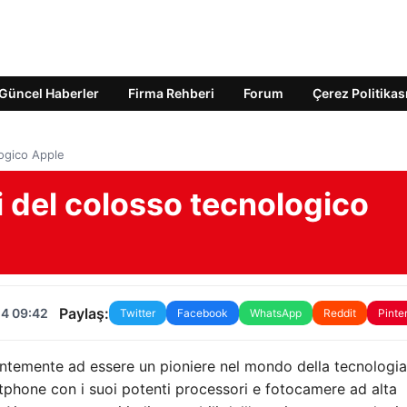
Güncel Haberler
Firma Rehberi
Forum
Çerez Politikas
logico Apple
ti del colosso tecnologico
Paylaş:
24 09:42
Twitter
Facebook
WhatsApp
Reddit
Pinte
ntemente ad essere un pioniere nel mondo della tecnologia
rtphone con i suoi potenti processori e fotocamere ad alta