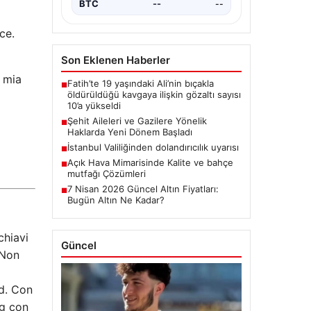
BTC
--
--
ce.
Son Eklenen Haberler
a mia
Fatih’te 19 yaşındaki Ali’nin bıçakla
■
öldürüldüğü kavgaya ilişkin gözaltı sayısı
10’a yükseldi
Şehit Aileleri ve Gazilere Yönelik
■
Haklarda Yeni Dönem Başladı
İstanbul Valiliğinden dolandırıcılık uyarısı
■
Açık Hava Mimarisinde Kalite ve bahçe
■
mutfağı Çözümleri
7 Nisan 2026 Güncel Altın Fiyatları:
■
Bugün Altın Ne Kadar?
chiavi
Güncel
 Non
ad. Con
ag con