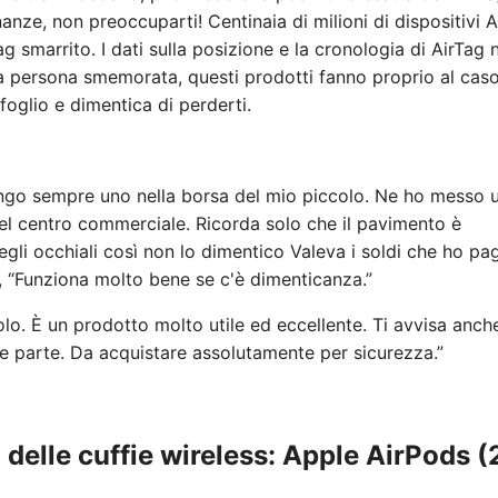
nanze, non preoccuparti! Centinaia di milioni di dispositivi 
Tag smarrito. I dati sulla posizione e la cronologia di AirTag 
a persona smemorata, questi prodotti fanno proprio al caso
afoglio e dimentica di perderti.
ngo sempre uno nella borsa del mio piccolo. Ne ho messo u
nel centro commerciale. Ricorda solo che il pavimento è
a degli occhiali così non lo dimentico Valeva i soldi che ho pa
, “Funziona molto bene se c'è dimenticanza.”
lo. È un prodotto molto utile ed eccellente. Ti avvisa anch
e parte. Da acquistare assolutamente per sicurezza.”
a delle cuffie wireless: Apple AirPods (