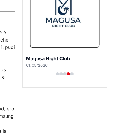
e è
nche
1, puoi
Magusa Night Club
01/05/2026
ods
) e
id, ero
amsung
 la