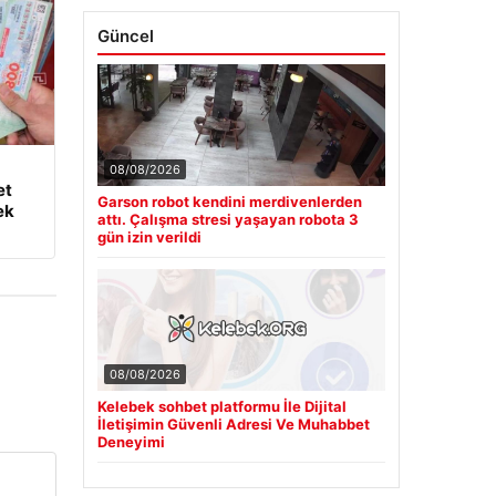
Güncel
08/08/2026
et
Garson robot kendini merdivenlerden
ek
attı. Çalışma stresi yaşayan robota 3
gün izin verildi
08/08/2026
Kelebek sohbet platformu İle Dijital
İletişimin Güvenli Adresi Ve Muhabbet
Deneyimi