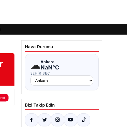
ı
Hava Durumu
r
☁
Ankara
NaN°C
ŞEHIR SEÇ
rest
Bizi Takip Edin