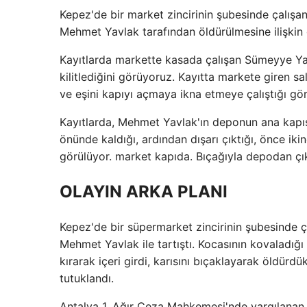
Kepez'de bir market zincirinin şubesinde çalışa
Mehmet Yavlak tarafından öldürülmesine ilişkin g
Kayıtlarda markette kasada çalışan Sümeyye Yav
kilitlediğini görüyoruz. Kayıtta markete giren
ve eşini kapıyı açmaya ikna etmeye çalıştığı gör
Kayıtlarda, Mehmet Yavlak'ın deponun ana kapısı 
önünde kaldığı, ardından dışarı çıktığı, önce ikin
görülüyor. market kapıda. Bıçağıyla depodan çı
OLAYIN ARKA PLANI
Kepez'de bir süpermarket zincirinin şubesinde 
Mehmet Yavlak ile tartıştı. Kocasının kovaladığı
kırarak içeri girdi, karısını bıçaklayarak öldürd
tutuklandı.
Antalya 1. Ağır Ceza Mahkemesi'nde yargılanan 