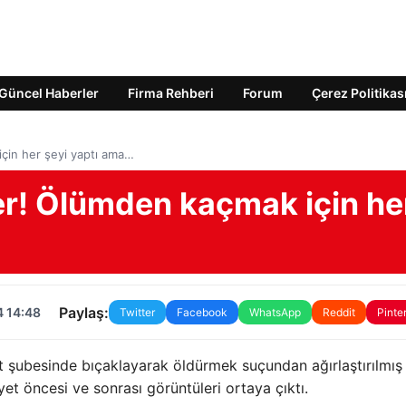
Güncel Haberler
Firma Rehberi
Forum
Çerez Politikas
için her şeyi yaptı ama…
ler! Ölümden kaçmak için he
Paylaş:
4 14:48
Twitter
Facebook
WhatsApp
Reddit
Pinte
ket şubesinde bıçaklayarak öldürmek suçundan ağırlaştırılmış
et öncesi ve sonrası görüntüleri ortaya çıktı.