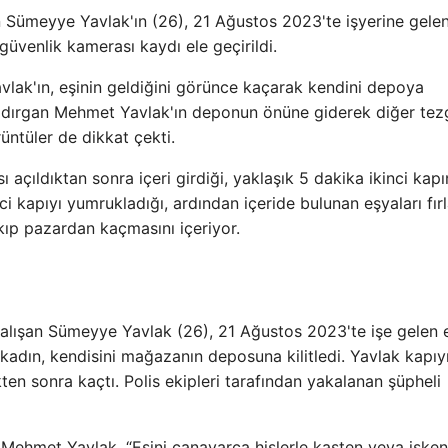
n Sümeyye Yavlak'ın (26), 21 Ağustos 2023'te işyerine gelen
üvenlik kamerası kaydı ele geçirildi.
lak'ın, eşinin geldiğini görünce kaçarak kendini depoya
 saldırgan Mehmet Yavlak'ın deponun önüne giderek diğer tez
üntüler de dikkat çekti.
açıldıktan sonra içeri girdiği, yaklaşık 5 dakika ikinci kapı
ci kapıyı yumrukladığı, ardından içeride bulunan eşyaları fırl
kıp pazardan kaçmasını içeriyor.
çalışan Sümeyye Yavlak (26), 21 Ağustos 2023'te işe gelen 
 kadın, kendisini mağazanın deposuna kilitledi. Yavlak kapıy
ükten sonra kaçtı. Polis ekipleri tarafından yakalanan şüpheli
Mehmet Yavlak, “Eşini canavarca hislerle kasten veya işke