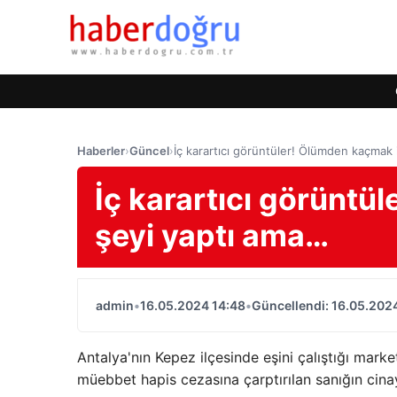
Haberler
›
Güncel
›
İç karartıcı görüntüler! Ölümden kaçmak 
İç karartıcı görüntü
şeyi yaptı ama…
admin
•
16.05.2024 14:48
•
Güncellendi: 16.05.202
Antalya'nın Kepez ilçesinde eşini çalıştığı mar
müebbet hapis cezasına çarptırılan sanığın cinay