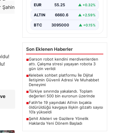
{“title”: “Türkiye sınırında
EUR
55.25
▲ +0.32%
r Şahin
yakalanan kaçak ürünler 500 bin
euronun üzerinde değere ulaştı”,
ALTIN
6660.6
▲ +2.59%
“content”: “…
BTC
3095000
▲ +0.15%
Son Eklenen Haberler
Garson robot kendini merdivenlerden
■
du!
attı. Çalışma stresi yaşayan robota 3
gün izin verildi
Kelebek sohbet platformu İle Dijital
■
İletişimin Güvenli Adresi Ve Muhabbet
Deneyimi
Türkiye sınırında yakalandı. Toplam
■
 ve
değerleri 500 bin euronun üzerinde
Fatih’te 19 yaşındaki Ali’nin bıçakla
■
öldürüldüğü kavgaya ilişkin gözaltı sayısı
10’a yükseldi
Şehit Aileleri ve Gazilere Yönelik
■
Haklarda Yeni Dönem Başladı