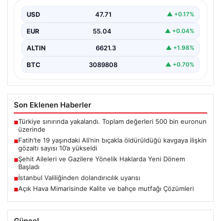
sayısı 10’a yükseldi
USD
47.71
▲ +0.17%
EUR
55.04
▲ +0.04%
ALTIN
6621.3
▲ +1.98%
BTC
3089808
▲ +0.70%
Son Eklenen Haberler
Türkiye sınırında yakalandı. Toplam değerleri 500 bin euronun
■
üzerinde
Fatih’te 19 yaşındaki Ali’nin bıçakla öldürüldüğü kavgaya ilişkin
■
gözaltı sayısı 10’a yükseldi
Şehit Aileleri ve Gazilere Yönelik Haklarda Yeni Dönem
■
Başladı
İstanbul Valiliğinden dolandırıcılık uyarısı
■
Açık Hava Mimarisinde Kalite ve bahçe mutfağı Çözümleri
■
Güncel