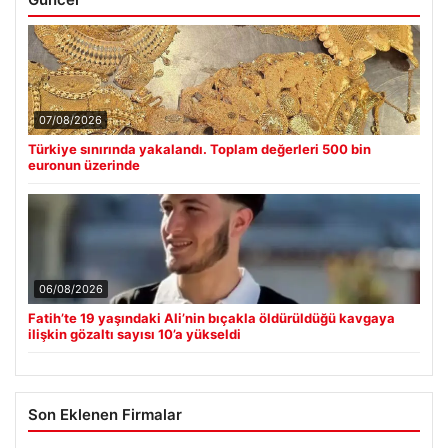
07/08/2026
Türkiye sınırında yakalandı. Toplam değerleri 500 bin
euronun üzerinde
06/08/2026
Fatih’te 19 yaşındaki Ali’nin bıçakla öldürüldüğü kavgaya
ilişkin gözaltı sayısı 10’a yükseldi
Son Eklenen Firmalar