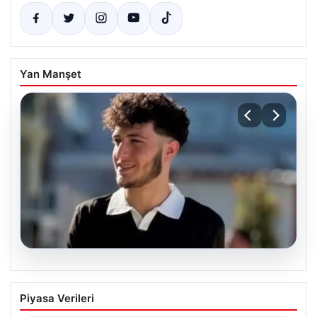
Yan Manşet
06.08.2026
Fatih’te 19 yaşındaki Ali’nin bıçakla
Piyasa Verileri
öldürüldüğü kavgaya ilişkin gözaltı