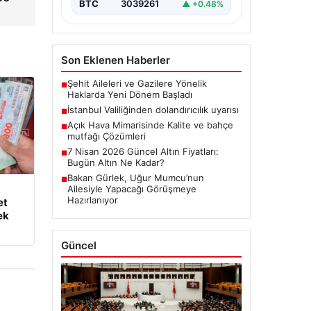
BTC
3039261
▲ +0.48%
Son Eklenen Haberler
Şehit Aileleri ve Gazilere Yönelik
■
Haklarda Yeni Dönem Başladı
İstanbul Valiliğinden dolandırıcılık uyarısı
■
Açık Hava Mimarisinde Kalite ve bahçe
■
mutfağı Çözümleri
7 Nisan 2026 Güncel Altın Fiyatları:
■
Bugün Altın Ne Kadar?
Bakan Gürlek, Uğur Mumcu’nun
■
Ailesiyle Yapacağı Görüşmeye
Hazırlanıyor
et
ek
Güncel