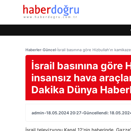
Haberler
›
Güncel
›
İsrail basınına göre Hizbullah'ın kamika
İsrail basınına göre 
insansız hava araçla
Dakika Dünya Haberl
admin
•
18.05.2024 20:27
•
Güncellendi: 18.05.202
İsrail televizyonu Kanal 12'nin haberinde, Gaz