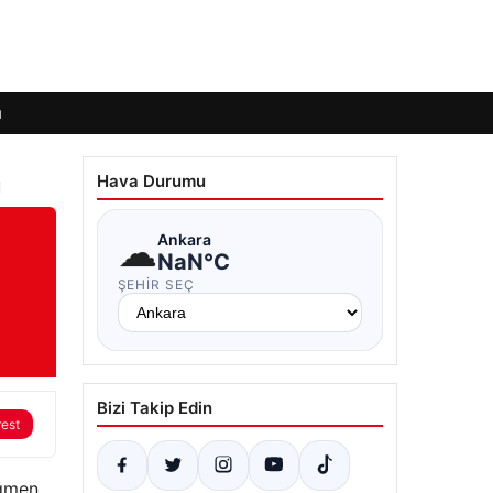
ı
Hava Durumu
i
☁
Ankara
NaN°C
ŞEHIR SEÇ
Bizi Takip Edin
rest
ağmen