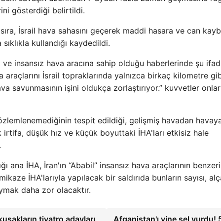
ni gösterdiği belirtildi.
ı sıra, İsrail hava sahasını geçerek maddi hasara ve can kayb
sıklıkla kullandığı kaydedildi.
) ve insansız hava aracına sahip olduğu haberlerinde şu ifad
 araçlarını İsrail topraklarında yalnızca birkaç kilometre gib
ava savunmasının işini oldukça zorlaştırıyor.” kuvvetler onlar
gözlemlenemediğinin tespit edildiği, gelişmiş havadan havay
 irtifa, düşük hız ve küçük boyuttaki İHA'ları etkisiz hale
.
dığı ana İHA, İran'ın “Ababil” insansız hava araçlarının benzer
mikaze İHA'larıyla yapılacak bir saldırıda bunların sayısı, al
oymak daha zor olacaktır.
uşakların tiyatro adayları
Afganistan'ı yine sel vurdu! 