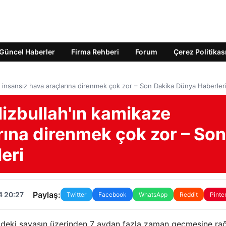
Güncel Haberler
Firma Rehberi
Forum
Çerez Politikas
ze insansız hava araçlarına direnmek çok zor – Son Dakika Dünya Haberler
Hizbullah'ın kamikaze
rına direnmek çok zor – Son
eri
Paylaş:
4 20:27
Twitter
Facebook
WhatsApp
Reddit
Pinte
ze'deki savaşın üzerinden 7 aydan fazla zaman geçmesine r