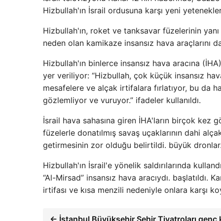
Hizbullah'ın İsrail ordusuna karşı yeni yetenekleri
Hizbullah'ın, roket ve tanksavar füzelerinin yan
neden olan kamikaze insansız hava araçlarını da 
Hizbullah'ın binlerce insansız hava aracına (İHA
yer veriliyor: “Hizbullah, çok küçük insansız hava
mesafelere ve alçak irtifalara fırlatıyor, bu da h
gözlemliyor ve vuruyor.” ifadeler kullanıldı.
İsrail hava sahasına giren İHA'ların birçok kez 
füzelerle donatılmış savaş uçaklarının dahi alçak
getirmesinin zor olduğu belirtildi. büyük dronlar
Hizbullah'ın İsrail'e yönelik saldırılarında kullan
“Al-Mirsad” insansız hava aracıydı. başlatıldı. Ka
irtifası ve kısa menzili nedeniyle onlara karşı k
← İstanbul Büyükşehir Şehir Tiyatroları genç k