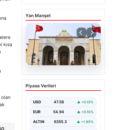
Yan Manşet
ına
elere
i kısa
ı
a
05.08.2026
İstanbul Valiliğinden
Piyasa Verileri
dolandırıcılık uyarısı
i olan
USD
47.58
▲ +0.10%
çak
EUR
54.94
▲ +0.16%
ALTIN
6355.3
▲ +1.99%
50