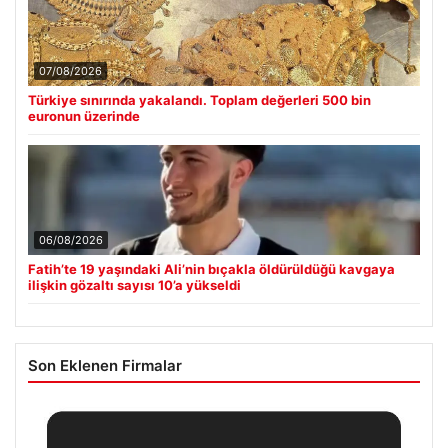
07/08/2026
Türkiye sınırında yakalandı. Toplam değerleri 500 bin
euronun üzerinde
06/08/2026
Fatih’te 19 yaşındaki Ali’nin bıçakla öldürüldüğü kavgaya
ilişkin gözaltı sayısı 10’a yükseldi
Son Eklenen Firmalar