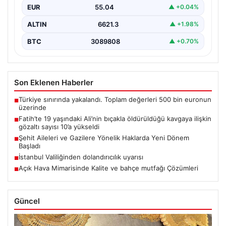
EUR
55.04
▲ +0.04%
ALTIN
6621.3
▲ +1.98%
BTC
3089808
▲ +0.70%
Son Eklenen Haberler
Türkiye sınırında yakalandı. Toplam değerleri 500 bin euronun
■
üzerinde
Fatih’te 19 yaşındaki Ali’nin bıçakla öldürüldüğü kavgaya ilişkin
■
gözaltı sayısı 10’a yükseldi
Şehit Aileleri ve Gazilere Yönelik Haklarda Yeni Dönem
■
Başladı
İstanbul Valiliğinden dolandırıcılık uyarısı
■
Açık Hava Mimarisinde Kalite ve bahçe mutfağı Çözümleri
■
Güncel