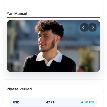
Yan Manşet
06.08.2026
Fatih’te 19 yaşındaki Ali’nin bıçakla
Piyasa Verileri
öldürüldüğü kavgaya ilişkin gözaltı
sayısı 10’a yükseldi
USD
47.71
▲ +0.17%