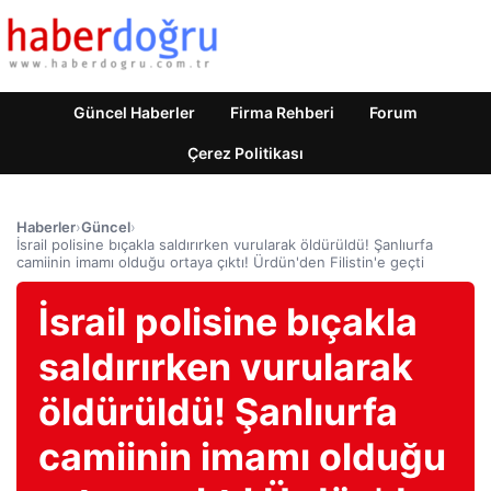
Güncel Haberler
Firma Rehberi
Forum
Çerez Politikası
Haberler
›
Güncel
›
İsrail polisine bıçakla saldırırken vurularak öldürüldü! Şanlıurfa
camiinin imamı olduğu ortaya çıktı! Ürdün'den Filistin'e geçti
İsrail polisine bıçakla
saldırırken vurularak
öldürüldü! Şanlıurfa
camiinin imamı olduğu