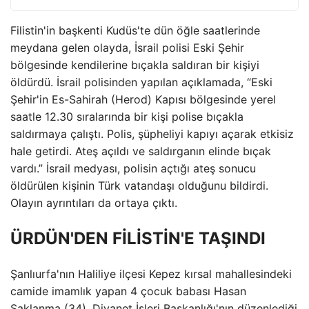
Filistin'in başkenti Kudüs'te dün öğle saatlerinde
meydana gelen olayda, İsrail polisi Eski Şehir
bölgesinde kendilerine bıçakla saldıran bir kişiyi
öldürdü. İsrail polisinden yapılan açıklamada, “Eski
Şehir'in Es-Sahirah (Herod) Kapısı bölgesinde yerel
saatle 12.30 sıralarında bir kişi polise bıçakla
saldırmaya çalıştı. Polis, şüpheliyi kapıyı açarak etkisiz
hale getirdi. Ateş açıldı ve saldırganın elinde bıçak
vardı.” İsrail medyası, polisin açtığı ateş sonucu
öldürülen kişinin Türk vatandaşı olduğunu bildirdi.
Olayın ayrıntıları da ortaya çıktı.
ÜRDÜN'DEN FİLİSTİN'E TAŞINDI
Şanlıurfa'nın Haliliye ilçesi Kepez kırsal mahallesindeki
camide imamlık yapan 4 çocuk babası Hasan
Saklanma (34), Diyanet İşleri Başkanlığı'nın düzenlediği