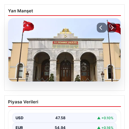
Yan Manşet
05.08.2026
İstanbul Valiliğinden dolandırıcılık
Piyasa Verileri
uyarısı
USD
47.58
▲ +0.10%
EUR
54.94
▲ +0.16%