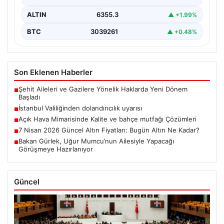
ALTIN
6355.3
▲ +1.99%
BTC
3039261
▲ +0.48%
Son Eklenen Haberler
Şehit Aileleri ve Gazilere Yönelik Haklarda Yeni Dönem
■
Başladı
İstanbul Valiliğinden dolandırıcılık uyarısı
■
Açık Hava Mimarisinde Kalite ve bahçe mutfağı Çözümleri
■
7 Nisan 2026 Güncel Altın Fiyatları: Bugün Altın Ne Kadar?
■
Bakan Gürlek, Uğur Mumcu’nun Ailesiyle Yapacağı
■
Görüşmeye Hazırlanıyor
Güncel