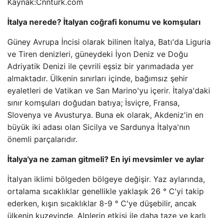
Kaynak:
Cnnturk.com
İtalya nerede? İtalyan coğrafi konumu ve komşuları
Güney Avrupa İncisi olarak bilinen İtalya, Batı'da Liguria
ve Tiren denizleri, güneydeki İyon Deniz ve Doğu
Adriyatik Denizi ile çevrili eşsiz bir yarımadada yer
almaktadır. Ülkenin sınırları içinde, bağımsız şehir
eyaletleri de Vatikan ve San Marino'yu içerir. İtalya'daki
sınır komşuları doğudan batıya; İsviçre, Fransa,
Slovenya ve Avusturya. Buna ek olarak, Akdeniz'in en
büyük iki adası olan Sicilya ve Sardunya İtalya'nın
önemli parçalarıdır.
İtalya'ya ne zaman gitmeli? En iyi mevsimler ve aylar
İtalyan iklimi bölgeden bölgeye değişir. Yaz aylarında,
ortalama sıcaklıklar genellikle yaklaşık 26 ° C'yi takip
ederken, kışın sıcaklıklar 8-9 ° C'ye düşebilir, ancak
ülkenin kuzeyinde, Alplerin etkisi ile daha taze ve karlı