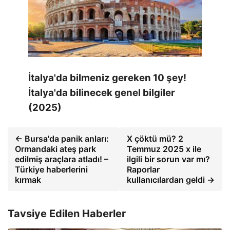
İtalya'da bilmeniz gereken 10 şey!
İtalya'da bilinecek genel bilgiler
(2025)
← Bursa'da panik anları:
X çöktü mü? 2
Ormandaki ateş park
Temmuz 2025 x ile
edilmiş araçlara atladı! –
ilgili bir sorun var mı?
Türkiye haberlerini
Raporlar
kırmak
kullanıcılardan geldi →
Tavsiye Edilen Haberler