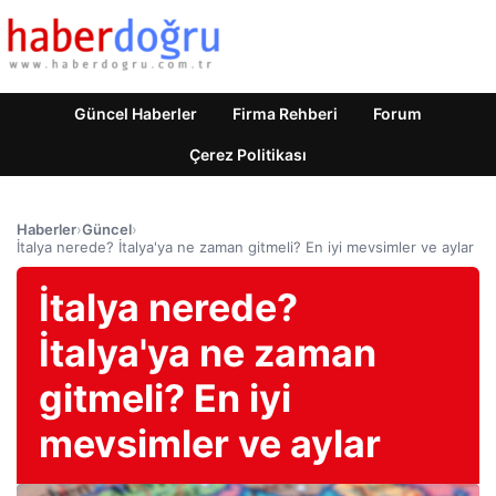
Güncel Haberler
Firma Rehberi
Forum
Çerez Politikası
Haberler
›
Güncel
›
İtalya nerede? İtalya'ya ne zaman gitmeli? En iyi mevsimler ve aylar
İtalya nerede?
İtalya'ya ne zaman
gitmeli? En iyi
mevsimler ve aylar