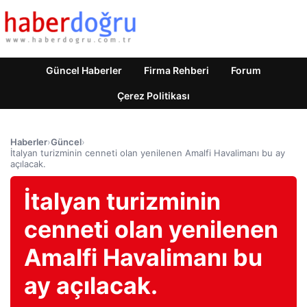
Güncel Haberler
Firma Rehberi
Forum
Çerez Politikası
Haberler
›
Güncel
›
İtalyan turizminin cenneti olan yenilenen Amalfi Havalimanı bu ay
açılacak.
İtalyan turizminin
cenneti olan yenilenen
Amalfi Havalimanı bu
ay açılacak.