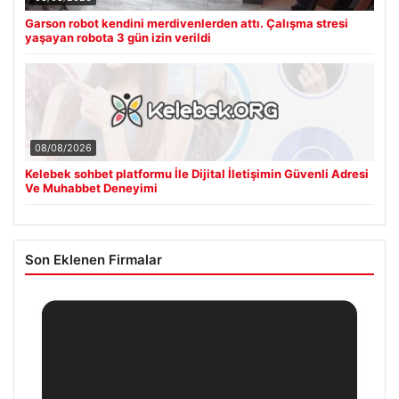
08/08/2026
Garson robot kendini merdivenlerden attı. Çalışma stresi
yaşayan robota 3 gün izin verildi
08/08/2026
Kelebek sohbet platformu İle Dijital İletişimin Güvenli Adresi
Ve Muhabbet Deneyimi
Son Eklenen Firmalar