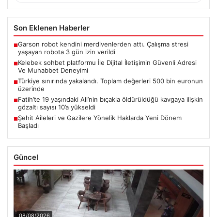
BTC
3095000
▲ +0.15%
Son Eklenen Haberler
Garson robot kendini merdivenlerden attı. Çalışma stresi
■
yaşayan robota 3 gün izin verildi
Kelebek sohbet platformu İle Dijital İletişimin Güvenli Adresi
■
Ve Muhabbet Deneyimi
Türkiye sınırında yakalandı. Toplam değerleri 500 bin euronun
■
üzerinde
Fatih’te 19 yaşındaki Ali’nin bıçakla öldürüldüğü kavgaya ilişkin
■
gözaltı sayısı 10’a yükseldi
Şehit Aileleri ve Gazilere Yönelik Haklarda Yeni Dönem
■
Başladı
Güncel