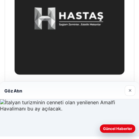
×
Göz Atın
Hastaş Beton
26/05/2026
Güncel Haberler
Web sitemizi nasıl kullandığınızı daha iyi anlayabilmek,