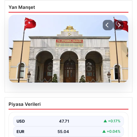
Yan Manşet
05.08.2026
İstanbul Valiliğinden dolandırıcılık
Piyasa Verileri
uyarısı
USD
47.71
▲ +0.17%
EUR
55.04
▲ +0.04%