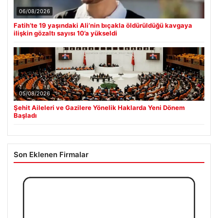
06/08/2026
Fatih’te 19 yaşındaki Ali’nin bıçakla öldürüldüğü kavgaya
ilişkin gözaltı sayısı 10’a yükseldi
05/08/2026
Şehit Aileleri ve Gazilere Yönelik Haklarda Yeni Dönem
Başladı
Son Eklenen Firmalar