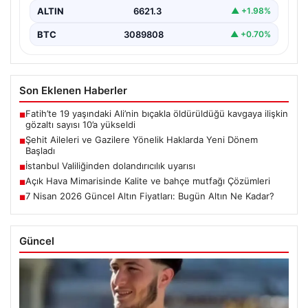
ALTIN
6621.3
▲ +1.98%
BTC
3089808
▲ +0.70%
Son Eklenen Haberler
Fatih’te 19 yaşındaki Ali’nin bıçakla öldürüldüğü kavgaya ilişkin
■
gözaltı sayısı 10’a yükseldi
Şehit Aileleri ve Gazilere Yönelik Haklarda Yeni Dönem
■
Başladı
İstanbul Valiliğinden dolandırıcılık uyarısı
■
Açık Hava Mimarisinde Kalite ve bahçe mutfağı Çözümleri
■
7 Nisan 2026 Güncel Altın Fiyatları: Bugün Altın Ne Kadar?
■
Güncel