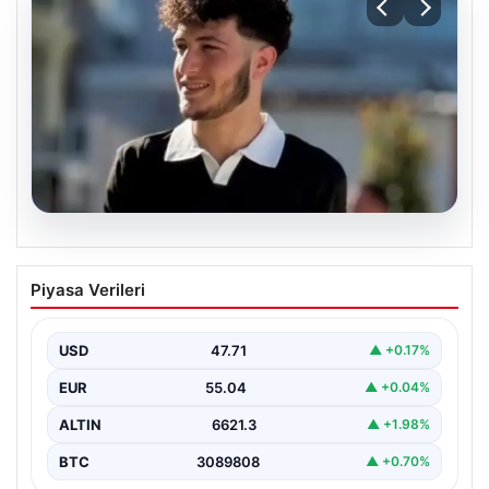
06.08.2026
Fatih’te 19 yaşındaki Ali’nin bıçakla
Piyasa Verileri
öldürüldüğü kavgaya ilişkin gözaltı
sayısı 10’a yükseldi
USD
47.71
▲ +0.17%
EUR
55.04
▲ +0.04%
ALTIN
6621.3
▲ +1.98%
BTC
3089808
▲ +0.70%