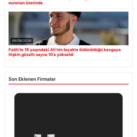
euronun üzerinde
06/08/2026
Fatih’te 19 yaşındaki Ali’nin bıçakla öldürüldüğü kavgaya
ilişkin gözaltı sayısı 10’a yükseldi
Son Eklenen Firmalar