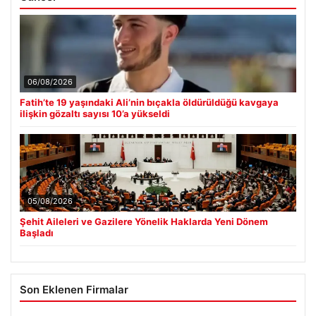
06/08/2026
Fatih’te 19 yaşındaki Ali’nin bıçakla öldürüldüğü kavgaya
ilişkin gözaltı sayısı 10’a yükseldi
05/08/2026
Şehit Aileleri ve Gazilere Yönelik Haklarda Yeni Dönem
Başladı
Son Eklenen Firmalar