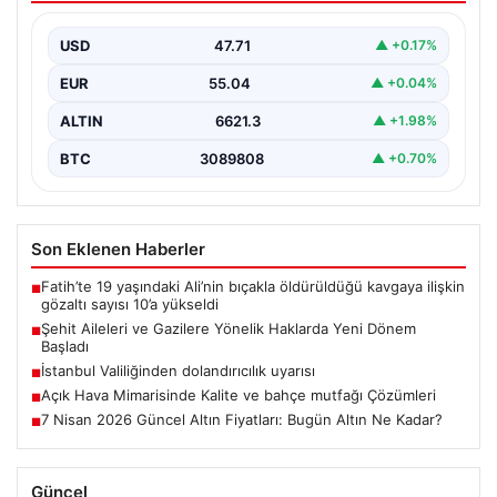
Türkiye Büyük Millet Meclisi (TBMM) Milli Savunma
Komisyonu’nda önemli bir düzenleme kabul edildi. Bu…
USD
47.71
▲ +0.17%
EUR
55.04
▲ +0.04%
ALTIN
6621.3
▲ +1.98%
BTC
3089808
▲ +0.70%
Son Eklenen Haberler
Fatih’te 19 yaşındaki Ali’nin bıçakla öldürüldüğü kavgaya ilişkin
■
gözaltı sayısı 10’a yükseldi
Şehit Aileleri ve Gazilere Yönelik Haklarda Yeni Dönem
■
Başladı
İstanbul Valiliğinden dolandırıcılık uyarısı
■
Açık Hava Mimarisinde Kalite ve bahçe mutfağı Çözümleri
■
7 Nisan 2026 Güncel Altın Fiyatları: Bugün Altın Ne Kadar?
■
Güncel