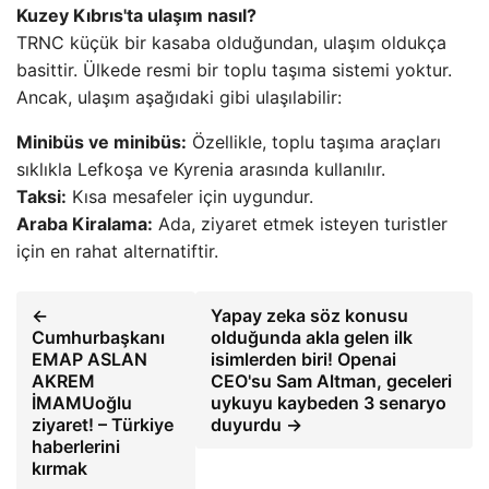
Kuzey Kıbrıs'ta ulaşım nasıl?
TRNC küçük bir kasaba olduğundan, ulaşım oldukça
basittir. Ülkede resmi bir toplu taşıma sistemi yoktur.
Ancak, ulaşım aşağıdaki gibi ulaşılabilir:
Minibüs ve minibüs:
Özellikle, toplu taşıma araçları
sıklıkla Lefkoşa ve Kyrenia arasında kullanılır.
Taksi:
Kısa mesafeler için uygundur.
Araba Kiralama:
Ada, ziyaret etmek isteyen turistler
için en rahat alternatiftir.
←
Yapay zeka söz konusu
Cumhurbaşkanı
olduğunda akla gelen ilk
EMAP ASLAN
isimlerden biri! Openai
AKREM
CEO'su Sam Altman, geceleri
İMAMUoğlu
uykuyu kaybeden 3 senaryo
ziyaret! – Türkiye
duyurdu →
haberlerini
kırmak