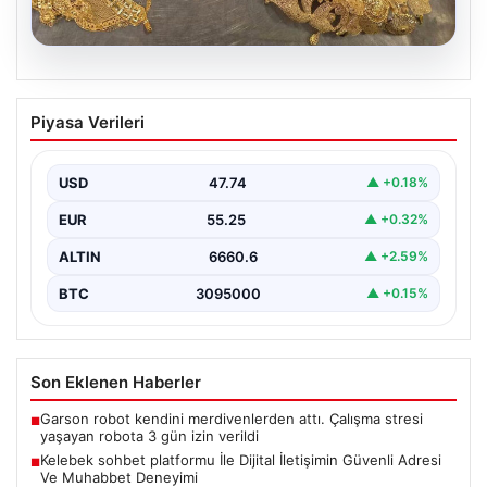
07.08.2026
Türkiye sınırında yakalandı. Toplam
Piyasa Verileri
değerleri 500 bin euronun üzerinde
{“title”: “Türkiye sınırında yakalanan kaçak ürünler 500
bin euronun üzerinde değere ulaştı”, “content”: “…
USD
47.74
▲ +0.18%
EUR
55.25
▲ +0.32%
ALTIN
6660.6
▲ +2.59%
BTC
3095000
▲ +0.15%
Son Eklenen Haberler
Garson robot kendini merdivenlerden attı. Çalışma stresi
■
yaşayan robota 3 gün izin verildi
Kelebek sohbet platformu İle Dijital İletişimin Güvenli Adresi
■
Ve Muhabbet Deneyimi