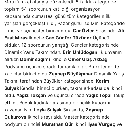
Motul'un katkılarıyla düzenlendi. 5 farklı kategoride
toplam 54 sporcunun katıldığı organizasyon
kapsamında cumartesi günü tüm kategorilerin ilk
yarışları gerçekleştirildi, Pazar günü ise Mini kategoride
ikinci ve üçüncüler birinci oldu.
CanÖzler
Sırasında,
Ali
Fuat Miras
ikinci e
Can Günfer Tüzüner
Üçüncü
oldular. 12 sporcunun yarıştığı Gençler kategorisinde
Dinamik Yarış Takımından.
Erin Ünlüdoğan
İlk unvanını
alırken
Demir sağımı
ikinci e
Ömer Ulaş Akbağ
Podyumu üçüncü sırada tamamladılar. Bu kategoride
kadınlar birinci oldu
Zeynep Büyükpınar
Dinamik Yarış
Takımı tarafından Büyükler kategorisinde.
Kerim
Sulyak
Kendisi birinci olurken, takım arkadaşı da ikinci
oldu.
Yağız Tekşan
ve üçüncü sırada
Yağız Topal
Takip
ettiler. Büyük kadınlar arasında birincilik kupasını
kazanan isim
Leyla Sulyak
Sırasında,
Zeynep
Çukurova
ikinci sırayı aldı. Master kategorisinde
podyum birincisi
Murathan Gür
ikinci
İlyas Vurgeç
ve