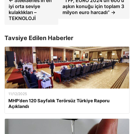
← SteelSeries'in en
“TFF, EURO 2024'ün 600'ü
iyi orta seviye
aşkın konuğu için toplam 3
kulaklıkları –
milyon euro harcadı” →
TEKNOLOJİ
Tavsiye Edilen Haberler
11/12/2025
MHP’den 120 Sayfalık Terörsüz Türkiye Raporu
Açıklandı