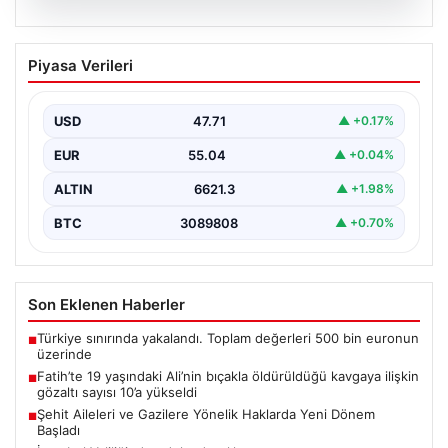
06.08.2026
Fatih’te 19 yaşındaki Ali’nin bıçakla
Piyasa Verileri
öldürüldüğü kavgaya ilişkin gözaltı
sayısı 10’a yükseldi
USD
47.71
▲ +0.17%
EUR
55.04
▲ +0.04%
ALTIN
6621.3
▲ +1.98%
BTC
3089808
▲ +0.70%
Son Eklenen Haberler
Türkiye sınırında yakalandı. Toplam değerleri 500 bin euronun
■
üzerinde
Fatih’te 19 yaşındaki Ali’nin bıçakla öldürüldüğü kavgaya ilişkin
■
gözaltı sayısı 10’a yükseldi
Şehit Aileleri ve Gazilere Yönelik Haklarda Yeni Dönem
■
Başladı