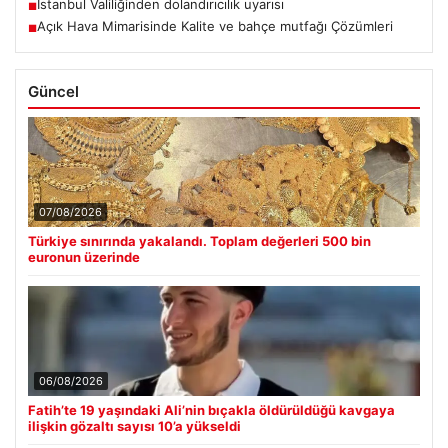
İstanbul Valiliğinden dolandırıcılık uyarısı
■
Açık Hava Mimarisinde Kalite ve bahçe mutfağı Çözümleri
■
Güncel
07/08/2026
Türkiye sınırında yakalandı. Toplam değerleri 500 bin
euronun üzerinde
06/08/2026
Fatih’te 19 yaşındaki Ali’nin bıçakla öldürüldüğü kavgaya
ilişkin gözaltı sayısı 10’a yükseldi