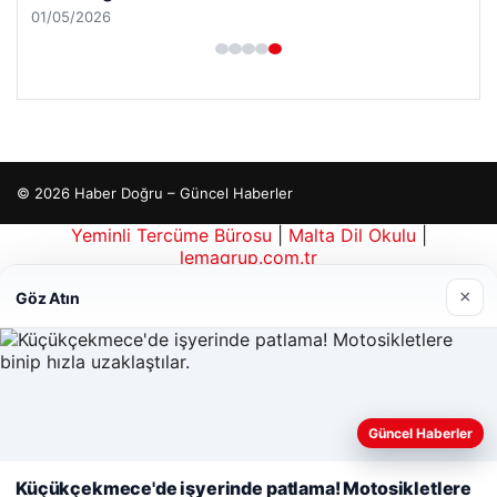
01/05/2026
© 2026 Haber Doğru – Güncel Haberler
Yeminli Tercüme Bürosu
|
Malta Dil Okulu
|
lemagrup.com.tr
is
is
tcio
ordhub
×
Göz Atın
Güncel Haberler
Web sitemizi nasıl kullandığınızı daha iyi anlayabilmek,
deneyiminizi kişiselleştirmek ve geliştirmek amacıyla çerezler
Küçükçekmece'de işyerinde patlama! Motosikletlere
kullanıyoruz.
Çerez Politikamız