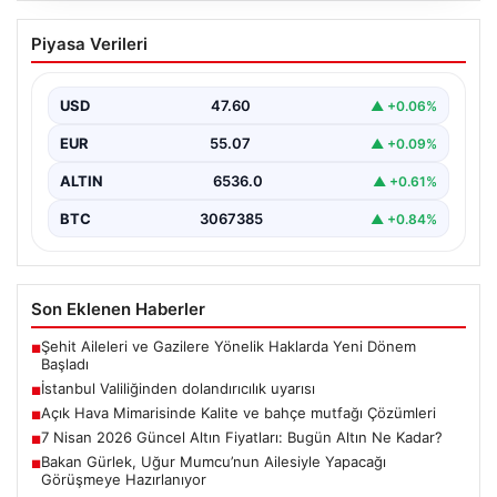
Trabzonspor, Mohamed Salah ile her
Piyasa Verileri
konuda anlaşmaya vardı!
Trabzonspor, Süper Lig’in yeni sezonuna güçlü bir
adımla başlamak üzere önemli bir transfere imza…
USD
47.60
▲ +0.06%
EUR
55.07
▲ +0.09%
ALTIN
6536.0
▲ +0.61%
BTC
3067385
▲ +0.84%
Son Eklenen Haberler
Şehit Aileleri ve Gazilere Yönelik Haklarda Yeni Dönem
■
Başladı
İstanbul Valiliğinden dolandırıcılık uyarısı
■
Açık Hava Mimarisinde Kalite ve bahçe mutfağı Çözümleri
■
7 Nisan 2026 Güncel Altın Fiyatları: Bugün Altın Ne Kadar?
■
Bakan Gürlek, Uğur Mumcu’nun Ailesiyle Yapacağı
■
Görüşmeye Hazırlanıyor