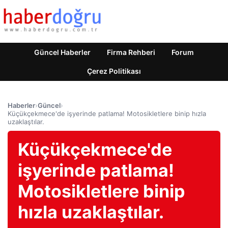
Güncel Haberler
Firma Rehberi
Forum
Çerez Politikası
Haberler
›
Güncel
›
Küçükçekmece'de işyerinde patlama! Motosikletlere binip hızla
uzaklaştılar.
Küçükçekmece'de
işyerinde patlama!
Motosikletlere binip
hızla uzaklaştılar.