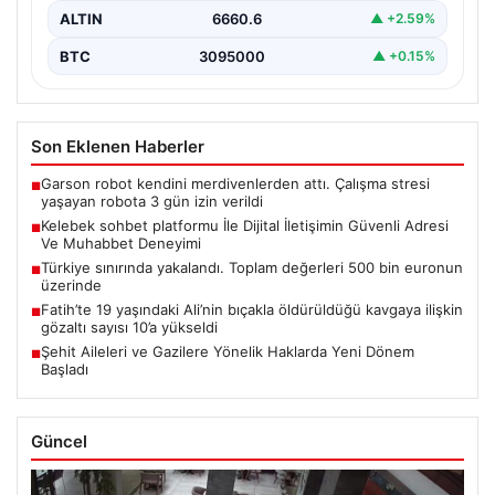
ALTIN
6660.6
▲ +2.59%
BTC
3095000
▲ +0.15%
Son Eklenen Haberler
Garson robot kendini merdivenlerden attı. Çalışma stresi
■
yaşayan robota 3 gün izin verildi
Kelebek sohbet platformu İle Dijital İletişimin Güvenli Adresi
■
Ve Muhabbet Deneyimi
Türkiye sınırında yakalandı. Toplam değerleri 500 bin euronun
■
üzerinde
Fatih’te 19 yaşındaki Ali’nin bıçakla öldürüldüğü kavgaya ilişkin
■
gözaltı sayısı 10’a yükseldi
Şehit Aileleri ve Gazilere Yönelik Haklarda Yeni Dönem
■
Başladı
Güncel