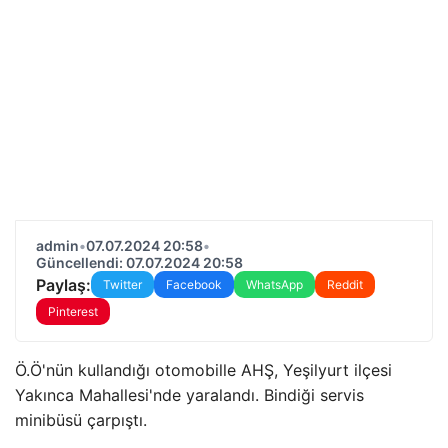
admin
•
07.07.2024 20:58
•
Güncellendi: 07.07.2024 20:58
Paylaş:
Twitter
Facebook
WhatsApp
Reddit
Pinterest
Ö.Ö'nün kullandığı otomobille AHŞ, Yeşilyurt ilçesi
Yakınca Mahallesi'nde yaralandı. Bindiği servis
minibüsü çarpıştı.