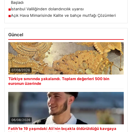
Başladı
İstanbul Valiliğinden dolandırıcılık uyarısı
■
Açık Hava Mimarisinde Kalite ve bahçe mutfağı Çözümleri
■
Güncel
07/08/2026
Türkiye sınırında yakalandı. Toplam değerleri 500 bin
euronun üzerinde
06/08/2026
Fatih’te 19 yaşındaki Ali’nin bıçakla öldürüldüğü kavgaya