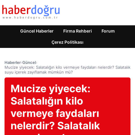
Güncel Haberler
Firma Rehberi
Forum
Çerez Politikası
Haberler
›
Güncel
›
Mucize yiyecek: Salatalığın kilo vermeye faydaları nelerdir? Salatalık
suyu içerek zayıflamak mümkün mü?
Mucize yiyecek:
Salatalığın kilo
vermeye faydaları
nelerdir? Salatalık