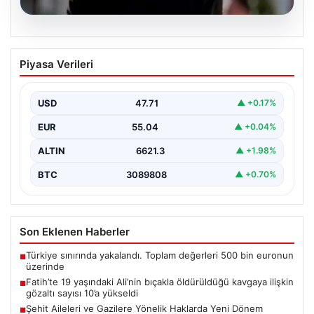
06.08.2026
Fatih’te 19 yaşındaki Ali’nin bıçakla
Piyasa Verileri
öldürüldüğü kavgaya ilişkin gözaltı
sayısı 10’a yükseldi
USD
47.71
▲ +0.17%
EUR
55.04
▲ +0.04%
ALTIN
6621.3
▲ +1.98%
BTC
3089808
▲ +0.70%
Son Eklenen Haberler
Türkiye sınırında yakalandı. Toplam değerleri 500 bin euronun
■
üzerinde
Fatih’te 19 yaşındaki Ali’nin bıçakla öldürüldüğü kavgaya ilişkin
■
gözaltı sayısı 10’a yükseldi
Şehit Aileleri ve Gazilere Yönelik Haklarda Yeni Dönem
■