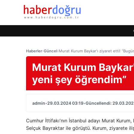
Haberler
›
Güncel
›
Murat Kurum Baykar'ı ziyaret etti! “Bugü
Murat Kurum Baykar'ı
yeni şey öğrendim”
admin
•
29.03.2024 03:19
•
Güncellendi: 29.03.202
Cumhur İttifakı'nın İstanbul adayı Murat Kurum,
Selçuk Bayraktar ile görüştü. Kurum, ziyarete ili