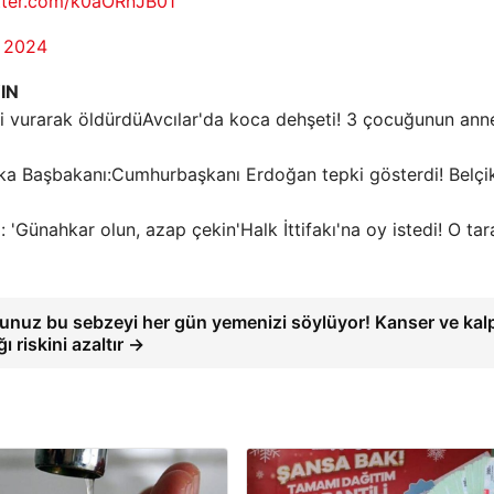
itter.com/k0aORnJB01
 2024
IN
Avcılar'da koca dehşeti! 3 çocuğunun anne
Cumhurbaşkanı Erdoğan tepki gösterdi! Belçi
Halk İttifakı'na oy istedi! O tar
unuz bu sebzeyi her gün yemenizi söylüyor! Kanser ve kal
ğı riskini azaltır →