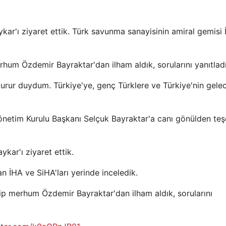
kar'ı ziyaret ettik. Türk savunma sanayisinin amiral gemisi İ
rhum Özdemir Bayraktar'dan ilham aldık, sorularını yanıtladı
urur duydum. Türkiye'ye, genç Türklere ve Türkiye'nin gele
 Yönetim Kurulu Başkanı Selçuk Bayraktar'a canı gönülden te
ykar'ı ziyaret ettik.
n İHA ve SiHA'ları yerinde inceledik.
dip merhum Özdemir Bayraktar'dan ilham aldık, sorularını