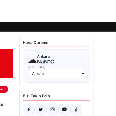
ı
Hava Durumu
k
☁
Ankara
NaN°C
ŞEHIR SEÇ
rest
Bizi Takip Edin
anı