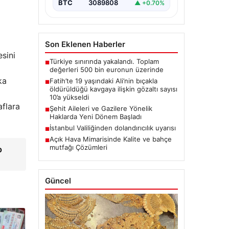
BTC
3089808
▲ +0.70%
Son Eklenen Haberler
sini
Türkiye sınırında yakalandı. Toplam
■
değerleri 500 bin euronun üzerinde
ka
Fatih’te 19 yaşındaki Ali’nin bıçakla
■
öldürüldüğü kavgaya ilişkin gözaltı sayısı
10’a yükseldi
aflara
Şehit Aileleri ve Gazilere Yönelik
■
Haklarda Yeni Dönem Başladı
İstanbul Valiliğinden dolandırıcılık uyarısı
■
Açık Hava Mimarisinde Kalite ve bahçe
■
mutfağı Çözümleri
p
Güncel