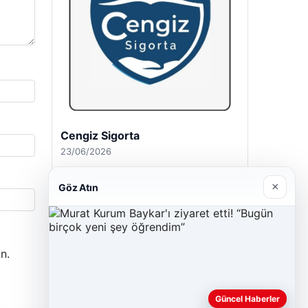
Hastaş Beton
26/05/2026
×
Göz Atın
n.
Güncel Haberler