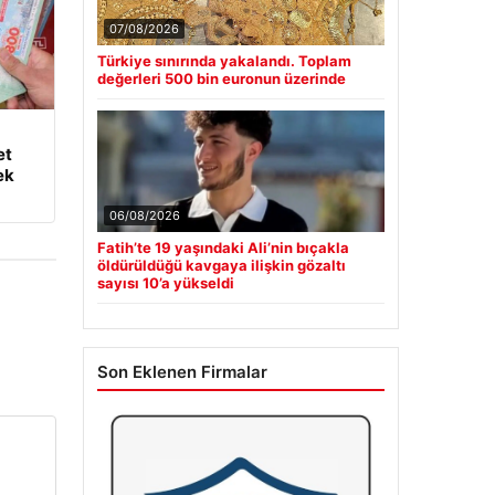
07/08/2026
Türkiye sınırında yakalandı. Toplam
değerleri 500 bin euronun üzerinde
et
ek
06/08/2026
Fatih’te 19 yaşındaki Ali’nin bıçakla
öldürüldüğü kavgaya ilişkin gözaltı
sayısı 10’a yükseldi
Son Eklenen Firmalar