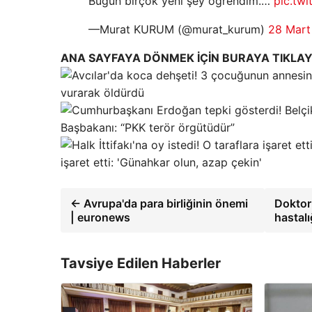
Bugün birçok yeni şey öğrendim.…
pic.tw
—Murat KURUM (@murat_kurum)
28 Mart
ANA SAYFAYA DÖNMEK İÇİN BURAYA TIKLAY
vurarak öldürdü
Başbakanı: “PKK terör örgütüdür”
işaret etti: 'Günahkar olun, azap çekin'
← Avrupa'da para birliğinin önemi
Doktor
| euronews
hastalı
Tavsiye Edilen Haberler