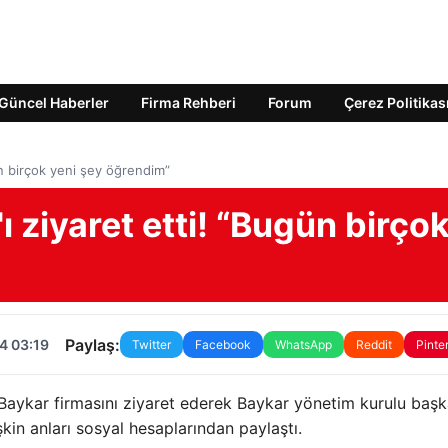
Güncel Haberler
Firma Rehberi
Forum
Çerez Politikas
n birçok yeni şey öğrendim”
 ziyaret etti! “Bugün birço
Paylaş:
4 03:19
Twitter
Facebook
WhatsApp
Reddit
Pinte
 Baykar firmasını ziyaret ederek Baykar yönetim kurulu başk
şkin anları sosyal hesaplarından paylaştı.