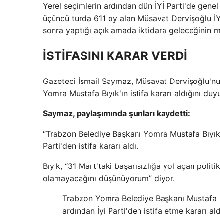
Yerel seçimlerin ardından dün İYİ Parti'de gene
üçüncü turda 611 oy alan Müsavat Dervişoğlu İYİ 
sonra yaptığı açıklamada iktidara geleceğinin me
İSTİFASINI KARAR VERDİ
Gazeteci İsmail Saymaz, Müsavat Dervişoğlu'n
Yomra Mustafa Bıyık'ın istifa kararı aldığını duy
Saymaz, paylaşımında şunları kaydetti:
“Trabzon Belediye Başkanı Yomra Mustafa Bıyık, 
Parti'den istifa kararı aldı.
Bıyık, “31 Mart'taki başarısızlığa yol açan polit
olamayacağını düşünüyorum” diyor.
Trabzon Yomra Belediye Başkanı Mustafa Bı
ardından İyi Parti'den istifa etme kararı ald