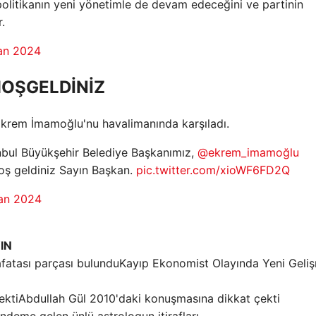
 politikanın yeni yönetimle de devam edeceğini ve partinin
.
an 2024
OŞGELDİNİZ
 Ekrem İmamoğlu'nu havalimanında karşıladı.
anbul Büyükşehir Belediye Başkanımız,
@ekrem_imamoğlu
oş geldiniz Sayın Başkan.
pic.twitter.com/xioWF6FD2Q
san 2024
IN
Kayıp Ekonomist Olayında Yeni Geliş
Abdullah Gül 2010'daki konuşmasına dikkat çekti
ndeme gelen ünlü astrologun itirafları