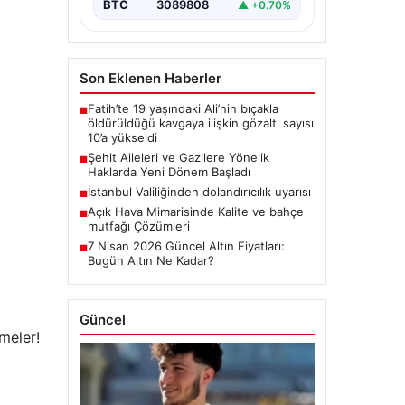
BTC
3089808
▲ +0.70%
Son Eklenen Haberler
Fatih’te 19 yaşındaki Ali’nin bıçakla
■
öldürüldüğü kavgaya ilişkin gözaltı sayısı
10’a yükseldi
Şehit Aileleri ve Gazilere Yönelik
■
Haklarda Yeni Dönem Başladı
İstanbul Valiliğinden dolandırıcılık uyarısı
■
Açık Hava Mimarisinde Kalite ve bahçe
■
mutfağı Çözümleri
7 Nisan 2026 Güncel Altın Fiyatları:
■
Bugün Altın Ne Kadar?
Güncel
meler!