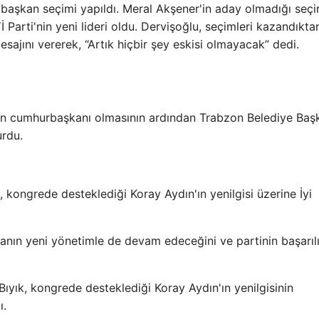
l başkan seçimi yapıldı. Meral Akşener'in aday olmadığı seç
Parti'nin yeni lideri oldu. Dervişoğlu, seçimleri kazandıkta
sajını vererek, “Artık hiçbir şey eskisi olmayacak” dedi.
un cumhurbaşkanı olmasının ardından Trabzon Belediye Baş
urdu.
kongrede desteklediği Koray Aydın'ın yenilgisi üzerine İyi
ikanın yeni yönetimle de devam edeceğini ve partinin başarıl
yık, kongrede desteklediği Koray Aydın'ın yenilgisinin
ı.