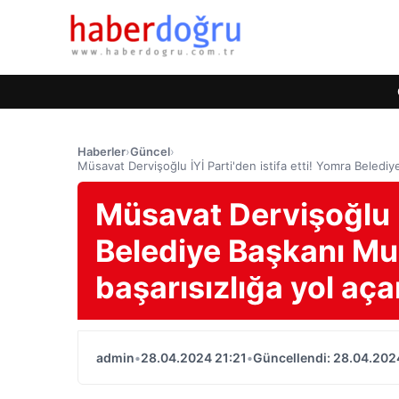
Haberler
›
Güncel
›
Müsavat Dervişoğlu İYİ Parti'den istifa etti! Yomra Belediy
Müsavat Dervişoğlu İY
Belediye Başkanı Mus
başarısızlığa yol aç
admin
•
28.04.2024 21:21
•
Güncellendi: 28.04.202