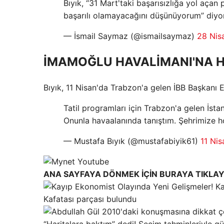
Bıyık, “31 Mart'taki başarısızlığa yol açan
başarılı olamayacağını düşünüyorum” diyor
— İsmail Saymaz (@ismailsaymaz)
28 Nis
İMAMOĞLU HAVALİMANI'NA H
Bıyık, 11 Nisan'da Trabzon'a gelen İBB Başkanı
Tatil programları için Trabzon'a gelen İst
Onunla havaalanında tanıştım. Şehrimize h
— Mustafa Bıyık (@mustafabiyik61)
11 Ni
ANA SAYFAYA DÖNMEK İÇİN BURAYA TIKLAY
Kafatası parçası bulundu
“Haritalara baktım” dedi! Seçim tahminleriyle gü