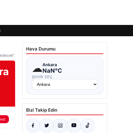
ı
Hava Durumu
m edecek”
☁
Ankara
ra
NaN°C
ŞEHIR SEÇ
Bizi Takip Edin
rest