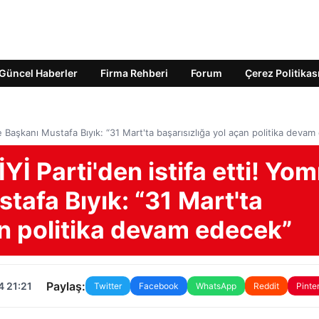
Güncel Haberler
Firma Rehberi
Forum
Çerez Politikas
e Başkanı Mustafa Bıyık: “31 Mart'ta başarısızlığa yol açan politika deva
İ Parti'den istifa etti! Yom
tafa Bıyık: “31 Mart'ta
an politika devam edecek”
Paylaş:
4 21:21
Twitter
Facebook
WhatsApp
Reddit
Pinte