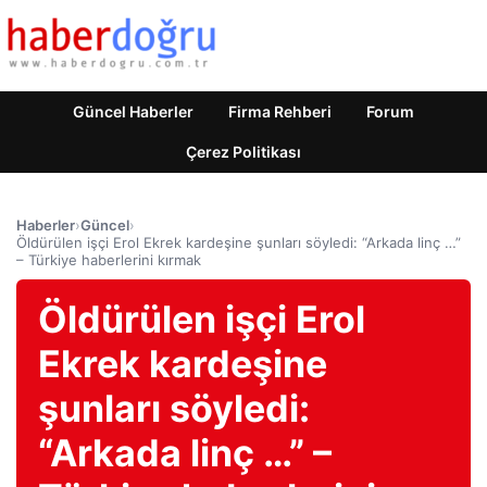
Güncel Haberler
Firma Rehberi
Forum
Çerez Politikası
Haberler
›
Güncel
›
Öldürülen işçi Erol Ekrek kardeşine şunları söyledi: “Arkada linç …”
– Türkiye haberlerini kırmak
Öldürülen işçi Erol
Ekrek kardeşine
şunları söyledi:
“Arkada linç …” –