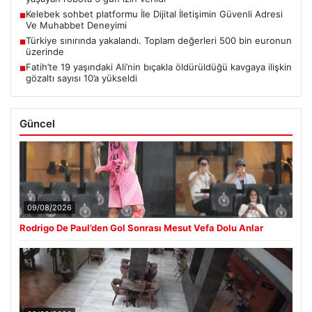
Kelebek sohbet platformu İle Dijital İletişimin Güvenli Adresi
■
Ve Muhabbet Deneyimi
Türkiye sınırında yakalandı. Toplam değerleri 500 bin euronun
■
üzerinde
Fatih’te 19 yaşındaki Ali’nin bıçakla öldürüldüğü kavgaya ilişkin
■
gözaltı sayısı 10’a yükseldi
Güncel
09/08/2026
Rodrigo De Paul’den Gol Sonrası Mesut Vefa Dolu Anlar