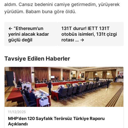
aldım. Cansız bedenini camiye getirmedim, yürüyerek
yürüdüm. Babam buna göre öldü.
← “Ethereum'un
131T durur! IETT 131T
yerini alacak kadar
otobüs isimleri, 131t çizgi
güçlü değil
rotası … →
Tavsiye Edilen Haberler
11/12/2025
MHP’den 120 Sayfalık Terörsüz Türkiye Raporu
Açıklandı