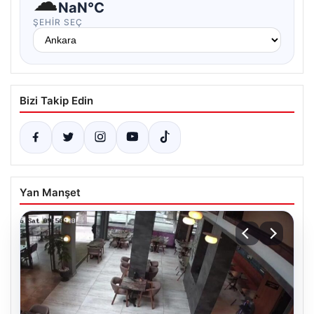
☁
NaN°C
ŞEHIR SEÇ
Bizi Takip Edin
Yan Manşet