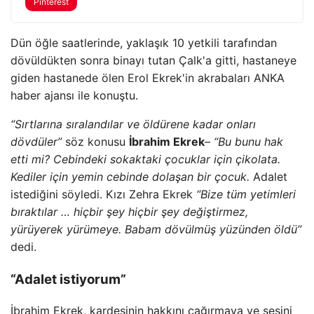
Pinterest
Dün öğle saatlerinde, yaklaşık 10 yetkili tarafından
dövüldükten sonra binayı tutan Çalk'a gitti, hastaneye
giden hastanede ölen Erol Ekrek'in akrabaları ANKA
haber ajansı ile konuştu.
“Sırtlarına sıralandılar ve öldürene kadar onları
dövdüler”
söz konusu
İbrahim Ekrek
–
“Bu bunu hak
etti mi? Cebindeki sokaktaki çocuklar için çikolata.
Kediler için yemin cebinde dolaşan bir çocuk.
Adalet
istediğini söyledi. Kızı Zehra Ekrek
“Bize tüm yetimleri
bıraktılar … hiçbir şey hiçbir şey değiştirmez,
yürüyerek yürümeye. Babam dövülmüş yüzünden öldü”
dedi.
“Adalet istiyorum”
İbrahim Ekrek, kardeşinin hakkını çağırmaya ve sesini