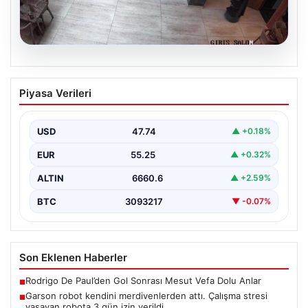
08.08.2026
Garson robot kendini merdivenlerden
Piyasa Verileri
attı. Çalışma stresi yaşayan robota 3
gün izin verildi
USD
47.74
▲ +0.18%
EUR
55.25
▲ +0.32%
ALTIN
6660.6
▲ +2.59%
BTC
3093217
▼ -0.07%
Son Eklenen Haberler
Rodrigo De Paul’den Gol Sonrası Mesut Vefa Dolu Anlar
■
Garson robot kendini merdivenlerden attı. Çalışma stresi
■
yaşayan robota 3 gün izin verildi