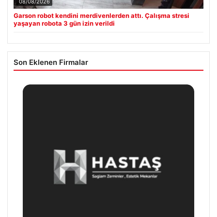
08/08/2026
Garson robot kendini merdivenlerden attı. Çalışma stresi
yaşayan robota 3 gün izin verildi
Son Eklenen Firmalar