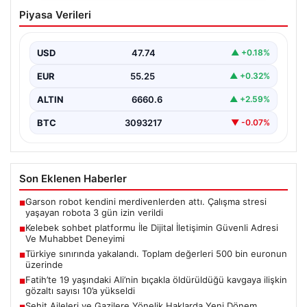
Kelebek sohbet platformu İle Dijital
Piyasa Verileri
İletişimin Güvenli Adresi Ve Muhabbet
Deneyimi
USD
47.74
▲ +0.18%
Sanal ortamında bireylerin seviyeli bir tarzda bağlantı
sağlaması ciddi bir değer ifade etmektedir.
EUR
55.25
▲ +0.32%
Günümüzde…
ALTIN
6660.6
▲ +2.59%
BTC
3093217
▼ -0.07%
Son Eklenen Haberler
Garson robot kendini merdivenlerden attı. Çalışma stresi
■
yaşayan robota 3 gün izin verildi
Kelebek sohbet platformu İle Dijital İletişimin Güvenli Adresi
■
Ve Muhabbet Deneyimi
Türkiye sınırında yakalandı. Toplam değerleri 500 bin euronun
■
üzerinde
Fatih’te 19 yaşındaki Ali’nin bıçakla öldürüldüğü kavgaya ilişkin
■
gözaltı sayısı 10’a yükseldi
Şehit Aileleri ve Gazilere Yönelik Haklarda Yeni Dönem
■