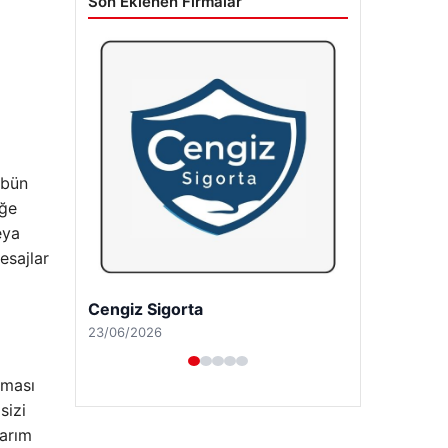
Son Eklenen Firmalar
ibün
iğe
eya
esajlar
Hastaş Beton
26/05/2026
aması
sizi
sarım