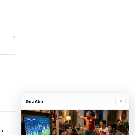
×
Göz Atın
n.