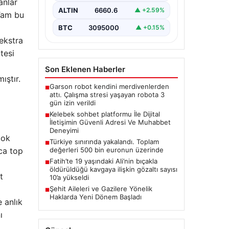
anlar
bir değer ifade etmektedir.
ALTIN
6660.6
▲ +2.59%
 Tam bu
Günümüzde…
BTC
3095000
▲ +0.15%
ekstra
tesi
Son Eklenen Haberler
ıştır.
Garson robot kendini merdivenlerden
■
attı. Çalışma stresi yaşayan robota 3
gün izin verildi
Kelebek sohbet platformu İle Dijital
■
İletişimin Güvenli Adresi Ve Muhabbet
Deneyimi
çok
Türkiye sınırında yakalandı. Toplam
■
değerleri 500 bin euronun üzerinde
zca top
Fatih’te 19 yaşındaki Ali’nin bıçakla
■
öldürüldüğü kavgaya ilişkin gözaltı sayısı
t
10’a yükseldi
Şehit Aileleri ve Gazilere Yönelik
■
Haklarda Yeni Dönem Başladı
 anlık
ı