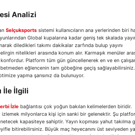
esi Analizi
nan
Selçuksports
sistemi kullanıcıların ana yerlerinden biri h
 oyunlarından Global kupalarına kadar geniş tek skalada yayı
anarak diledikleri takımı dakikalar zarfında bulup yayını
 belirgin nitelikleri arasında konum alır. Karmaşık menüler ar
konfordur. Platform tüm gün güncellenerek en ve en çalışa
aybetmeden eğlencenin tam göbeğine geçiş sağlayabilirsiniz.
 optimize yapma şansınız da bulunuyor.
İle İlgili
erbi İzle
bağlantısı çok yoğun bakılan kelimelerden biridir.
izlemek milyonlarca kişi için sanki bir gelenektir. Şu platf
önetecek kapasiteye sahiptir. Yayın kopması yahut takılma g
eyifle bitirebilirsiniz. Büyük maç heyecanını üst seviyeden 