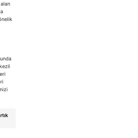
 alan
ma
önelik
ğunda
kezli
eri
ri
nizi
rtık