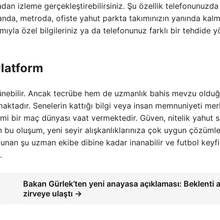
n izleme gerçekleştirebilirsiniz. Şu özellik telefonunuzda
nda, metroda, ofiste yahut parkta takımınızın yanında kal
ımıyla özel bilgileriniz ya da telefonunuz farklı bir tehdide y
Platform
rünebilir. Ancak tecrübe hem de uzmanlık bahis mevzu oldu
aktadır. Senelerin kattığı bilgi veya insan memnuniyeti mer
imi bir maç dünyası vaat vermektedir. Güven, nitelik yahut s
bu oluşum, yeni seyir alışkanlıklarınıza çok uygun çözümle
an şu uzman ekibe dibine kadar inanabilir ve futbol keyfi
.
Bakan Gürlek’ten yeni anayasa açıklaması: Beklenti a
zirveye ulaştı →