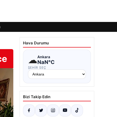
ı
Hava Durumu
ce
☁
Ankara
NaN°C
ŞEHIR SEÇ
Bizi Takip Edin