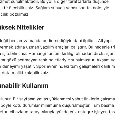
izmet sunulmaktadır. Bu yolla diğer taraftarlarla düşünce
likte ölçebilirsiniz. Sağlam sunucu yapısı son teknolojiyle
ıcılık bozulmaz.
ksek Nitelikler
eğil benzer zamanda audio netliğiyle dahi ilgilidir. Altyapı
ermek adına uzman yazılım araçları çalıştırır. Bu nedenle tr
 işitebilirsiniz. Herhangi tanıtım kirliliği olmadan direkt içer
rımı gözü acıtmayan renk paletleriyle sunulmuştur. Akşam v
un deneyimi yaşatır. Spor evrenindeki tüm gelişmeleri canlı m
 data maliki kalabilirsiniz.
ınabilir Kullanım
lunur. Bir sayfanın yavaş yüklenmesi yahut linklerin çalışm
mda böyle kötü durumlar minimuma düşürülmüştür. Tüm basma 
efon cihazların tarayıcılarıyla yüzde yüz entegre işleyen ta