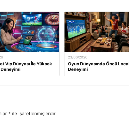
26
23/06/2026
t Vip Dünyası İle Yüksek
Oyun Dünyasında Öncü Loca
 Deneyimi
Deneyimi
nlar
*
ile işaretlenmişlerdir