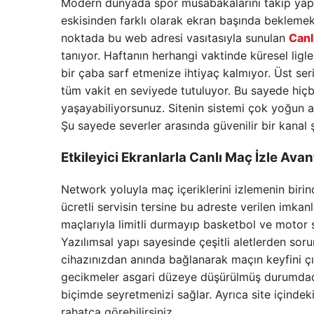
Modern dünyada spor müsabakalarını takip yapm
eskisinden farklı olarak ekran başında beklemek 
noktada bu web adresi vasıtasıyla sunulan
Canl
tanıyor. Haftanın herhangi vaktinde küresel li
bir çaba sarf etmenize ihtiyaç kalmıyor. Üst ser
tüm vakit en seviyede tutuluyor. Bu sayede hi
yaşayabiliyorsunuz. Sitenin sistemi çok yoğun 
Şu sayede severler arasında güvenilir bir kanal 
Etkileyici Ekranlarla
Canlı Maç İzle
Avant
Network yoluyla maç içeriklerini izlemenin birin
ücretli servisin tersine bu adreste verilen imkan
maçlarıyla limitli durmayıp basketbol ve motor sp
Yazılımsal yapı sayesinde çeşitli aletlerden soru
cihazınızdan anında bağlanarak maçın keyfini çı
gecikmeler asgari düzeye düşürülmüş durumdadır
biçimde seyretmenizi sağlar. Ayrıca site içindek
rahatça görebilirsiniz.