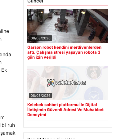
Güncel
aline
n
08/08/2026
Garson robot kendini merdivenlerden
attı. Çalışma stresi yaşayan robota 3
asında
gün izin verildi
n
 Ek
08/08/2026
Kelebek sohbet platformu İle Dijital
İletişimin Güvenli Adresi Ve Muhabbet
Deneyimi
orm
ibi ruh
yaşamak