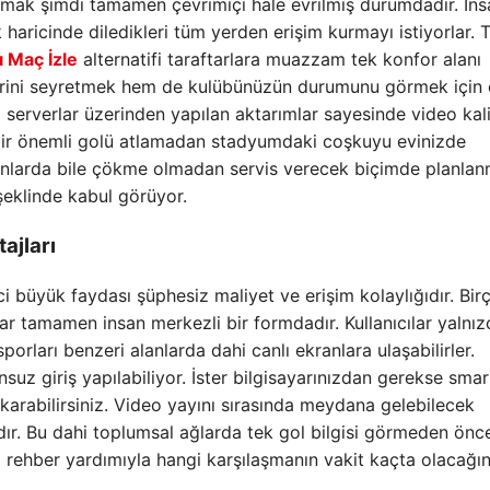
ak şimdi tamamen çevrimiçi hale evrilmiş durumdadır. İns
haricinde diledikleri tüm yerden erişim kurmayı istiyorlar.
ı Maç İzle
alternatifi taraftarlara muazzam tek konfor alanı
glerini seyretmek hem de kulübünüzün durumunu görmek için 
i serverlar üzerinden yapılan aktarımlar sayesinde video kali
çbir önemli golü atlamadan stadyumdaki coşkuyu evinizde
anlarda bile çökme olmadan servis verecek biçimde planlanm
şeklinde kabul görüyor.
ajları
ci büyük faydası şüphesiz maliyet ve erişim kolaylığıdır. Bir
lar tamamen insan merkezli bir formdadır. Kullanıcılar yalnı
orları benzeri alanlarda dahi canlı ekranlara ulaşabilirler.
nsuz giriş yapılabiliyor. İster bilgisayarınızdan gerekse smar
karabilirsiniz. Video yayını sırasında meydana gelebilecek
. Bu dahi toplumsal ağlarda tek gol bilgisi görmeden önce
i rehber yardımıyla hangi karşılaşmanın vakit kaçta olacağın