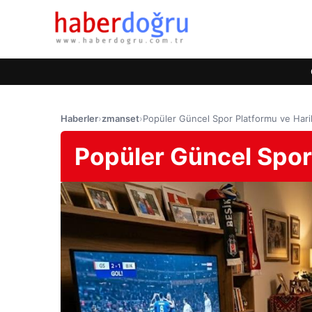
Haberler
›
zmanset
›
Popüler Güncel Spor Platformu ve Har
Popüler Güncel Spor