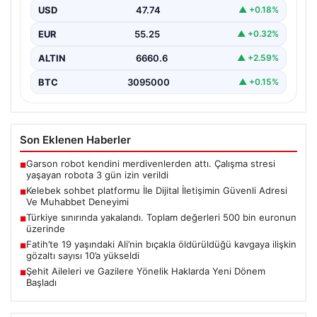
USD
47.74
▲ +0.18%
Sanal ortamında bireylerin seviyeli bir tarzda bağlantı
sağlaması ciddi bir değer ifade etmektedir.
EUR
55.25
▲ +0.32%
Günümüzde…
ALTIN
6660.6
▲ +2.59%
BTC
3095000
▲ +0.15%
Son Eklenen Haberler
Garson robot kendini merdivenlerden attı. Çalışma stresi
■
yaşayan robota 3 gün izin verildi
Kelebek sohbet platformu İle Dijital İletişimin Güvenli Adresi
■
Ve Muhabbet Deneyimi
Türkiye sınırında yakalandı. Toplam değerleri 500 bin euronun
■
üzerinde
Fatih’te 19 yaşındaki Ali’nin bıçakla öldürüldüğü kavgaya ilişkin
■
gözaltı sayısı 10’a yükseldi
Şehit Aileleri ve Gazilere Yönelik Haklarda Yeni Dönem
■
Başladı