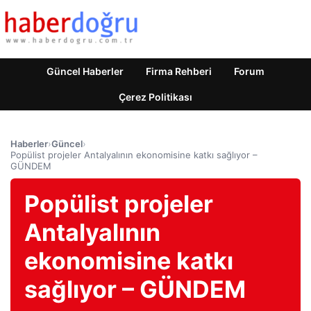
Güncel Haberler
Firma Rehberi
Forum
Çerez Politikası
Haberler
›
Güncel
›
Popülist projeler Antalyalının ekonomisine katkı sağlıyor –
GÜNDEM
Popülist projeler
Antalyalının
ekonomisine katkı
sağlıyor – GÜNDEM