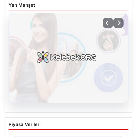
Yan Manşet
08.08.2026
Kelebek sohbet platformu İle Dijital
Piyasa Verileri
İletişimin Güvenli Adresi Ve Muhabbet
Deneyimi