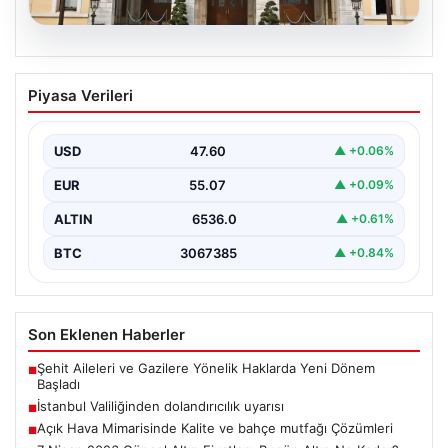
05.08.2026
İstanbul Valiliğinden dolandırıcılık
Piyasa Verileri
uyarısı
USD
47.60
▲ +0.06%
EUR
55.07
▲ +0.09%
ALTIN
6536.0
▲ +0.61%
BTC
3067385
▲ +0.84%
Son Eklenen Haberler
Şehit Aileleri ve Gazilere Yönelik Haklarda Yeni Dönem
■
Başladı
İstanbul Valiliğinden dolandırıcılık uyarısı
■
Açık Hava Mimarisinde Kalite ve bahçe mutfağı Çözümleri
■