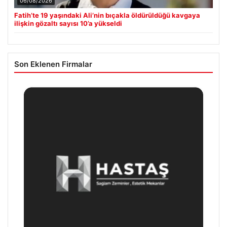
06/08/2026
Fatih’te 19 yaşındaki Ali’nin bıçakla öldürüldüğü kavgaya
ilişkin gözaltı sayısı 10’a yükseldi
Son Eklenen Firmalar