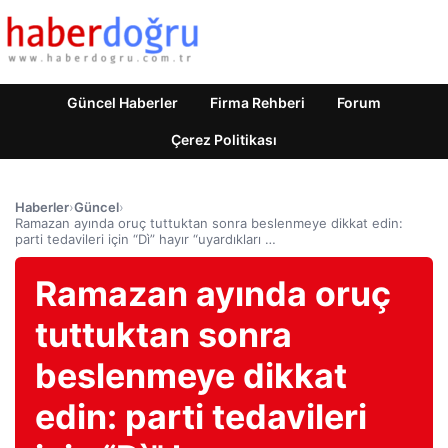
Güncel Haberler
Firma Rehberi
Forum
Çerez Politikası
Haberler
›
Güncel
›
Ramazan ayında oruç tuttuktan sonra beslenmeye dikkat edin:
parti tedavileri için “Dì” hayır “uyardıkları …
Ramazan ayında oruç
tuttuktan sonra
beslenmeye dikkat
edin: parti tedavileri