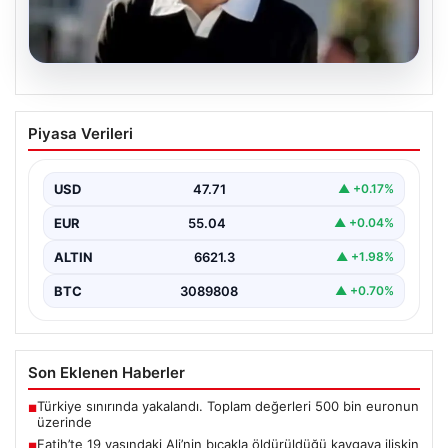
06.08.2026
Fatih’te 19 yaşındaki Ali’nin bıçakla
Piyasa Verileri
öldürüldüğü kavgaya ilişkin gözaltı
sayısı 10’a yükseldi
USD
47.71
▲ +0.17%
EUR
55.04
▲ +0.04%
ALTIN
6621.3
▲ +1.98%
BTC
3089808
▲ +0.70%
Son Eklenen Haberler
Türkiye sınırında yakalandı. Toplam değerleri 500 bin euronun
■
üzerinde
Fatih’te 19 yaşındaki Ali’nin bıçakla öldürüldüğü kavgaya ilişkin
■