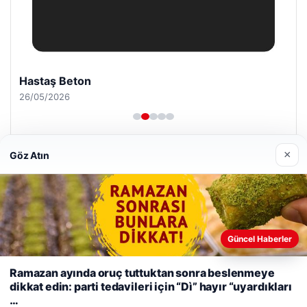
Hastaş Beton
26/05/2026
×
Göz Atın
© 2026 Haber Doğru – Güncel Haberler
Yeminli Tercüme Bürosu
|
Malta Dil Okulu
|
Güncel Haberler
lemagrup.com.tr
s
s
hub
betcio
Web sitemizi nasıl kullandığınızı daha iyi anlayabilmek,
Ramazan ayında oruç tuttuktan sonra beslenmeye
deneyiminizi kişiselleştirmek ve geliştirmek amacıyla çerezler
dikkat edin: parti tedavileri için “Dì” hayır “uyardıkları
kullanıyoruz.
Çerez Politikamız
…