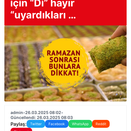
için “Dì” hayır
“uyardıkları …
admin
•
26.03.2025 08:02
•
Güncellendi: 26.03.2025 08:03
Paylaş:
Twitter
Facebook
WhatsApp
Reddit