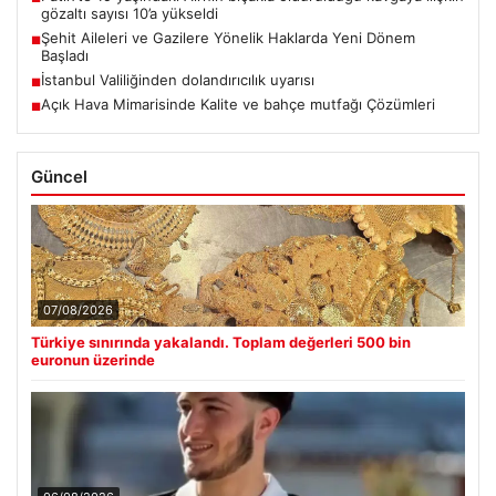
gözaltı sayısı 10’a yükseldi
Şehit Aileleri ve Gazilere Yönelik Haklarda Yeni Dönem
■
Başladı
İstanbul Valiliğinden dolandırıcılık uyarısı
■
Açık Hava Mimarisinde Kalite ve bahçe mutfağı Çözümleri
■
Güncel
07/08/2026
Türkiye sınırında yakalandı. Toplam değerleri 500 bin
euronun üzerinde