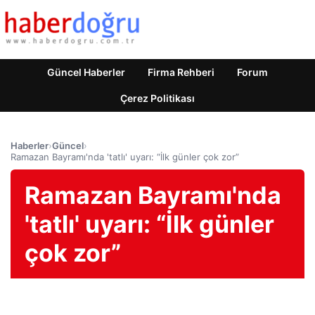
Güncel Haberler
Firma Rehberi
Forum
Çerez Politikası
Haberler
›
Güncel
›
Ramazan Bayramı'nda 'tatlı' uyarı: “İlk günler çok zor”
Ramazan Bayramı'nda
'tatlı' uyarı: “İlk günler
çok zor”