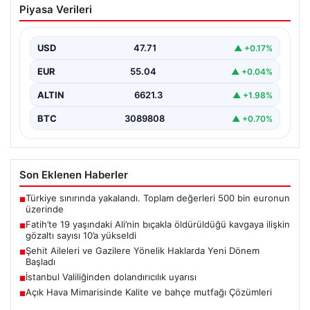
Piyasa Verileri
Haklarda Yeni Dönem Başladı
Türkiye Büyük Millet Meclisi (TBMM) Milli Savunma
Komisyonu’nda önemli bir düzenleme kabul edildi. Bu…
USD
47.71
▲ +0.17%
EUR
55.04
▲ +0.04%
ALTIN
6621.3
▲ +1.98%
BTC
3089808
▲ +0.70%
Son Eklenen Haberler
Türkiye sınırında yakalandı. Toplam değerleri 500 bin euronun
■
üzerinde
Fatih’te 19 yaşındaki Ali’nin bıçakla öldürüldüğü kavgaya ilişkin
■
gözaltı sayısı 10’a yükseldi
Şehit Aileleri ve Gazilere Yönelik Haklarda Yeni Dönem
■
Başladı
İstanbul Valiliğinden dolandırıcılık uyarısı
■
Açık Hava Mimarisinde Kalite ve bahçe mutfağı Çözümleri
■