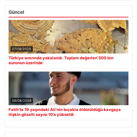
Güncel
07/08/2026
Türkiye sınırında yakalandı. Toplam değerleri 500 bin
euronun üzerinde
06/08/2026
Fatih’te 19 yaşındaki Ali’nin bıçakla öldürüldüğü kavgaya
ilişkin gözaltı sayısı 10’a yükseldi