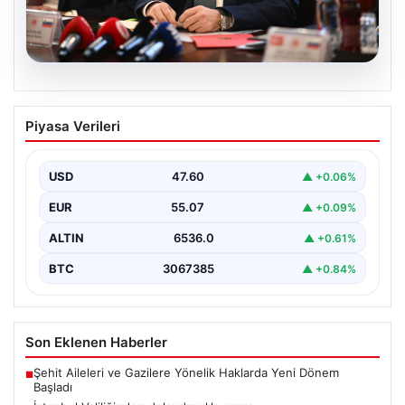
04.08.2026
Bakan Gürlek, Uğur Mumcu’nun
Piyasa Verileri
Ailesiyle Yapacağı Görüşmeye
Hazırlanıyor
USD
47.60
▲ +0.06%
Adalet Bakanı Akın Gürlek, gazeteci Uğur Mumcu’nun
ailesiyle gerçekleştirilecek olan önemli bir görüşme
EUR
55.07
▲ +0.09%
için…
ALTIN
6536.0
▲ +0.61%
BTC
3067385
▲ +0.84%
Son Eklenen Haberler
Şehit Aileleri ve Gazilere Yönelik Haklarda Yeni Dönem
■
Başladı