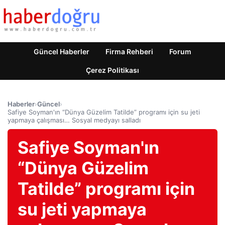
Güncel Haberler
Firma Rehberi
Forum
Çerez Politikası
Haberler
›
Güncel
›
Safiye Soyman'ın “Dünya Güzelim Tatilde” programı için su jeti
yapmaya çalışması… Sosyal medyayı salladı
Safiye Soyman'ın
“Dünya Güzelim
Tatilde” programı için
su jeti yapmaya