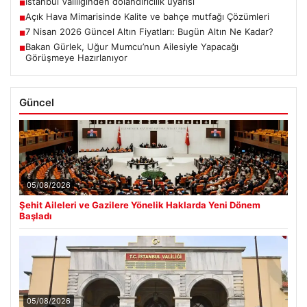
İstanbul Valiliğinden dolandırıcılık uyarısı
■
Açık Hava Mimarisinde Kalite ve bahçe mutfağı Çözümleri
■
7 Nisan 2026 Güncel Altın Fiyatları: Bugün Altın Ne Kadar?
■
Bakan Gürlek, Uğur Mumcu’nun Ailesiyle Yapacağı
■
Görüşmeye Hazırlanıyor
Güncel
05/08/2026
Şehit Aileleri ve Gazilere Yönelik Haklarda Yeni Dönem
Başladı
05/08/2026