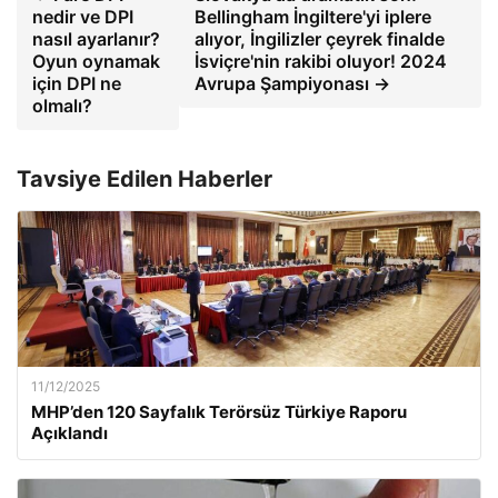
nedir ve DPI
Bellingham İngiltere'yi iplere
nasıl ayarlanır?
alıyor, İngilizler çeyrek finalde
Oyun oynamak
İsviçre'nin rakibi oluyor! 2024
için DPI ne
Avrupa Şampiyonası →
olmalı?
Tavsiye Edilen Haberler
11/12/2025
MHP’den 120 Sayfalık Terörsüz Türkiye Raporu
Açıklandı