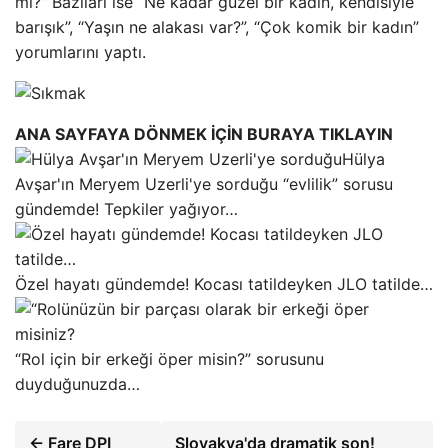
mi?” Bazıları ise “Ne kadar güzel bir kadın, kendisiyle
barışık”, “Yaşın ne alakası var?”, “Çok komik bir kadın”
yorumlarını yaptı.
ANA SAYFAYA DÖNMEK İÇİN BURAYA TIKLAYIN
Hülya
Avşar'ın Meryem Uzerli'ye sorduğu “evlilik” sorusu
gündemde! Tepkiler yağıyor…
Özel hayatı gündemde! Kocası tatildeyken JLO tatilde…
“Rol için bir erkeği öper misin?” sorusunu
duyduğunuzda…
← Fare DPI
Slovakya'da dramatik son!