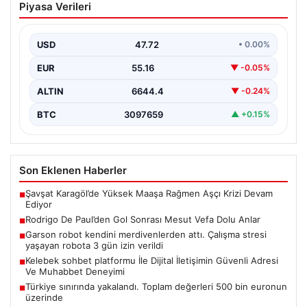
Piyasa Verileri
Vefa Dolu Anlar
Futbol dünyasında geçtiğimiz günlerde büyük yankı
uyandıran olay, Arjantinli yıldız Rodrigo De Paul’un
USD
47.72
• 0.00%
attığı…
EUR
55.16
▼ -0.05%
ALTIN
6644.4
▼ -0.24%
BTC
3097659
▲ +0.15%
Son Eklenen Haberler
Şavşat Karagöl’de Yüksek Maaşa Rağmen Aşçı Krizi Devam
■
Ediyor
Rodrigo De Paul’den Gol Sonrası Mesut Vefa Dolu Anlar
■
Garson robot kendini merdivenlerden attı. Çalışma stresi
■
yaşayan robota 3 gün izin verildi
Kelebek sohbet platformu İle Dijital İletişimin Güvenli Adresi
■
Ve Muhabbet Deneyimi
Türkiye sınırında yakalandı. Toplam değerleri 500 bin euronun
■
üzerinde