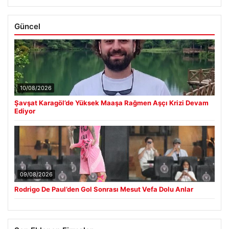
Güncel
10/08/2026
Şavşat Karagöl’de Yüksek Maaşa Rağmen Aşçı Krizi Devam
Ediyor
09/08/2026
Rodrigo De Paul’den Gol Sonrası Mesut Vefa Dolu Anlar