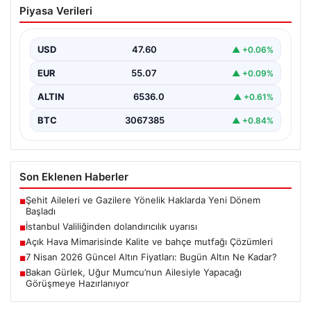
Trabzonspor, Süper Lig’in yeni sezonuna güçlü bir
adımla başlamak üzere önemli bir transfere imza…
USD
47.60
▲ +0.06%
EUR
55.07
▲ +0.09%
ALTIN
6536.0
▲ +0.61%
BTC
3067385
▲ +0.84%
Son Eklenen Haberler
Şehit Aileleri ve Gazilere Yönelik Haklarda Yeni Dönem
■
Başladı
İstanbul Valiliğinden dolandırıcılık uyarısı
■
Açık Hava Mimarisinde Kalite ve bahçe mutfağı Çözümleri
■
7 Nisan 2026 Güncel Altın Fiyatları: Bugün Altın Ne Kadar?
■
Bakan Gürlek, Uğur Mumcu’nun Ailesiyle Yapacağı
■
Görüşmeye Hazırlanıyor
Güncel