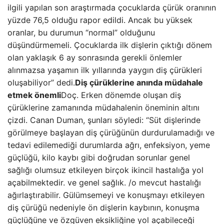
ilgili yapılan son araştırmada çocuklarda çürük oranının
yüzde 76,5 olduğu rapor edildi. Ancak bu yüksek
oranlar, bu durumun “normal” olduğunu
düşündürmemeli. Çocuklarda ilk dişlerin çıktığı dönem
olan yaklaşık 6 ay sonrasında gerekli önlemler
alınmazsa yaşamın ilk yıllarında yaygın diş çürükleri
oluşabiliyor” dedi.
Diş çürüklerine anında müdahale
etmek önemli
Doç. Erken dönemde oluşan diş
çürüklerine zamanında müdahalenin öneminin altını
çizdi. Canan Duman, şunları söyledi: “Süt dişlerinde
görülmeye başlayan diş çürüğünün durdurulamadığı ve
tedavi edilemediği durumlarda ağrı, enfeksiyon, yeme
güçlüğü, kilo kaybı gibi doğrudan sorunlar genel
sağlığı olumsuz etkileyen birçok ikincil hastalığa yol
açabilmektedir. ve genel sağlık. /o mevcut hastalığı
ağırlaştırabilir. Gülümsemeyi ve konuşmayı etkileyen
diş çürüğü nedeniyle ön dişlerin kaybının, konuşma
güçlüğüne ve özgüven eksikliğine yol açabileceği