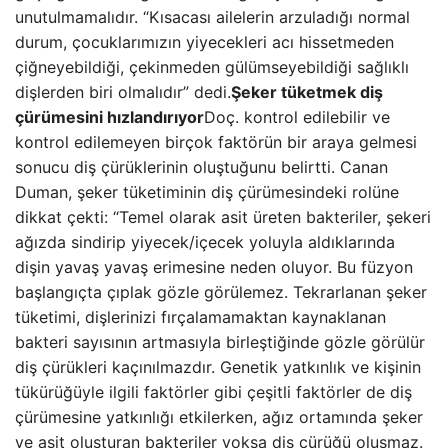
unutulmamalıdır. “Kısacası ailelerin arzuladığı normal
durum, çocuklarımızın yiyecekleri acı hissetmeden
çiğneyebildiği, çekinmeden gülümseyebildiği sağlıklı
dişlerden biri olmalıdır” dedi.
Şeker tüketmek diş
çürümesini hızlandırıyor
Doç. kontrol edilebilir ve
kontrol edilemeyen birçok faktörün bir araya gelmesi
sonucu diş çürüklerinin oluştuğunu belirtti. Canan
Duman, şeker tüketiminin diş çürümesindeki rolüne
dikkat çekti: “Temel olarak asit üreten bakteriler, şekeri
ağızda sindirip yiyecek/içecek yoluyla aldıklarında
dişin yavaş yavaş erimesine neden oluyor. Bu füzyon
başlangıçta çıplak gözle görülemez. Tekrarlanan şeker
tüketimi, dişlerinizi fırçalamamaktan kaynaklanan
bakteri sayısının artmasıyla birleştiğinde gözle görülür
diş çürükleri kaçınılmazdır. Genetik yatkınlık ve kişinin
tükürüğüyle ilgili faktörler gibi çeşitli faktörler de diş
çürümesine yatkınlığı etkilerken, ağız ortamında şeker
ve asit oluşturan bakteriler yoksa diş çürüğü oluşmaz.