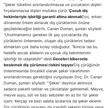
“Şeker tüketimi sınırlandırılmazsa ve çocukların dişleri
fırçalanmazsa dişleri mutlaka çürür.”
Çocuk diş
hekimleriyle işbirliği garanti altına alınmalı
Doç. erken
dönemde önlem alınarak diş çürüklerinin önüne
geçilebileceğini belirtti. Canan Duman, şunları söyledi:
“Unutmamamız gereken ilk şey çocuklarda diş
çürüklerini önlemenin, oluşan diş çürüklerini tedavi
etmekten çok daha kolay olduğudur. “İkincisi ise bu
hedefe ancak ailelerin ve çocuk diş hekimlerinin
işbirliği ile ulaşılabilir” dedi.
Geceleri biberonla
beslemek diş çürümesi riskini taşıyor
Diş çürüğünün
önlenmesinde öncelikli olarak şeker tüketiminin
sınırlandırılması gerektiğini vurgulayan Doç. Dr. Canan
Duman, şunları söyledi: “'Şeker' deyince aklımıza
sadece paketli tatlılar ve çikolatalar gelmemeli. Meyve,
meyve suyu, süt ve bazı sebzeler en az bir tür şeker
içerir. Ketçap ve bazı salata soslarına da şeker eklenir.
Diş çürüğünün oluşumu da içerdiği şekerin türüne veya