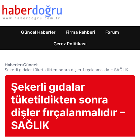
Güncel Haberler
Firma Rehberi
Forum
Çerez Politikası
Haberler
›
Güncel
›
Şekerli gıdalar tüketildikten sonra dişler fırçalanmalıdır – SAĞLIK
Şekerli gıdalar
tüketildikten sonra
dişler fırçalanmalıdır –
SAĞLIK