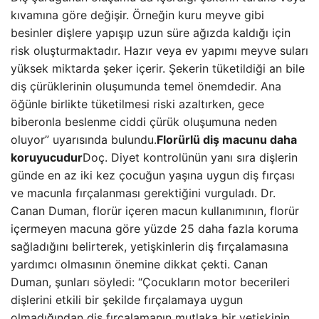
kıvamına göre değişir. Örneğin kuru meyve gibi
besinler dişlere yapışıp uzun süre ağızda kaldığı için
risk oluşturmaktadır. Hazır veya ev yapımı meyve suları
yüksek miktarda şeker içerir. Şekerin tüketildiği an bile
diş çürüklerinin oluşumunda temel önemdedir. Ana
öğünle birlikte tüketilmesi riski azaltırken, gece
biberonla beslenme ciddi çürük oluşumuna neden
oluyor” uyarısında bulundu.
Florürlü diş macunu daha
koruyucudur
Doç. Diyet kontrolünün yanı sıra dişlerin
günde en az iki kez çocuğun yaşına uygun diş fırçası
ve macunla fırçalanması gerektiğini vurguladı. Dr.
Canan Duman, florür içeren macun kullanımının, florür
içermeyen macuna göre yüzde 25 daha fazla koruma
sağladığını belirterek, yetişkinlerin diş fırçalamasına
yardımcı olmasının önemine dikkat çekti. Canan
Duman, şunları söyledi: “Çocukların motor becerileri
dişlerini etkili bir şekilde fırçalamaya uygun
olmadığından diş fırçalamanın mutlaka bir yetişkinin