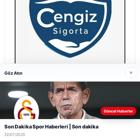
×
Göz Atın
Hastaş Beton
26/05/2026
Web sitemizi nasıl kullandığınızı daha iyi anlayabilmek,
Güncel Haberler
deneyiminizi kişiselleştirmek ve geliştirmek amacıyla çerezler
kullanıyoruz.
Çerez Politikamız
Son Dakika Spor Haberleri | Son dakika
Reddet
Kabul Et
22/07/2025