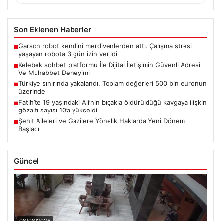
Son Eklenen Haberler
Garson robot kendini merdivenlerden attı. Çalışma stresi
■
yaşayan robota 3 gün izin verildi
Kelebek sohbet platformu İle Dijital İletişimin Güvenli Adresi
■
Ve Muhabbet Deneyimi
Türkiye sınırında yakalandı. Toplam değerleri 500 bin euronun
■
üzerinde
Fatih’te 19 yaşındaki Ali’nin bıçakla öldürüldüğü kavgaya ilişkin
■
gözaltı sayısı 10’a yükseldi
Şehit Aileleri ve Gazilere Yönelik Haklarda Yeni Dönem
■
Başladı
Güncel
08/08/2026