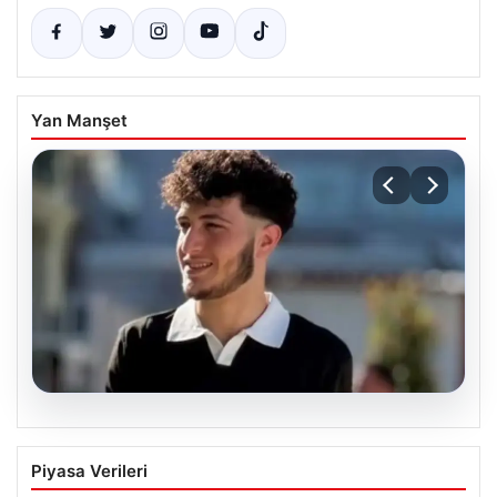
Yan Manşet
06.08.2026
Fatih’te 19 yaşındaki Ali’nin bıçakla
Piyasa Verileri
öldürüldüğü kavgaya ilişkin gözaltı