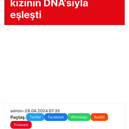
kızının DNA'sıyla
eşleşti
admin
•
28.04.2024 07:35
Paylaş:
Twitter
Facebook
WhatsApp
Reddit
Pinterest