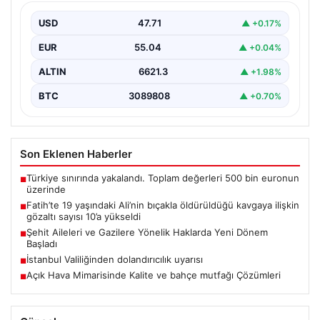
sayısı 10’a yükseldi
USD
47.71
▲ +0.17%
EUR
55.04
▲ +0.04%
ALTIN
6621.3
▲ +1.98%
BTC
3089808
▲ +0.70%
Son Eklenen Haberler
Türkiye sınırında yakalandı. Toplam değerleri 500 bin euronun
■
üzerinde
Fatih’te 19 yaşındaki Ali’nin bıçakla öldürüldüğü kavgaya ilişkin
■
gözaltı sayısı 10’a yükseldi
Şehit Aileleri ve Gazilere Yönelik Haklarda Yeni Dönem
■
Başladı
İstanbul Valiliğinden dolandırıcılık uyarısı
■
Açık Hava Mimarisinde Kalite ve bahçe mutfağı Çözümleri
■