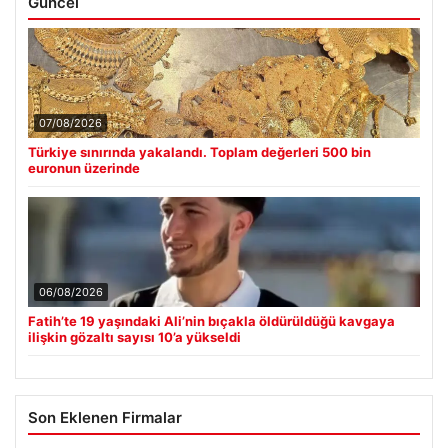
Güncel
07/08/2026
Türkiye sınırında yakalandı. Toplam değerleri 500 bin
euronun üzerinde
06/08/2026
Fatih’te 19 yaşındaki Ali’nin bıçakla öldürüldüğü kavgaya
ilişkin gözaltı sayısı 10’a yükseldi
Son Eklenen Firmalar