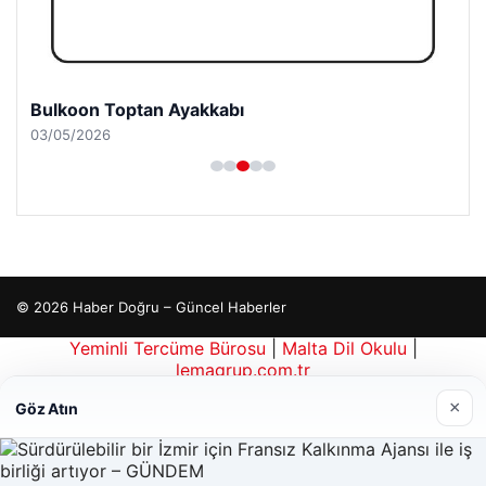
Bulkoon Toptan Ayakkabı
03/05/2026
© 2026 Haber Doğru – Güncel Haberler
Yeminli Tercüme Bürosu
|
Malta Dil Okulu
|
lemagrup.com.tr
ahis
ahis
o
Lordhub
×
Göz Atın