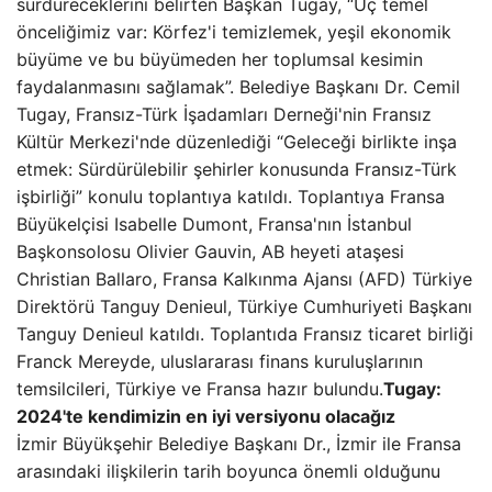
sürdüreceklerini belirten Başkan Tugay, “Üç temel
önceliğimiz var: Körfez'i temizlemek, yeşil ekonomik
büyüme ve bu büyümeden her toplumsal kesimin
faydalanmasını sağlamak”. Belediye Başkanı Dr. Cemil
Tugay, Fransız-Türk İşadamları Derneği'nin Fransız
Kültür Merkezi'nde düzenlediği “Geleceği birlikte inşa
etmek: Sürdürülebilir şehirler konusunda Fransız-Türk
işbirliği” konulu toplantıya katıldı. Toplantıya Fransa
Büyükelçisi Isabelle Dumont, Fransa'nın İstanbul
Başkonsolosu Olivier Gauvin, AB heyeti ataşesi
Christian Ballaro, Fransa Kalkınma Ajansı (AFD) Türkiye
Direktörü Tanguy Denieul, Türkiye Cumhuriyeti Başkanı
Tanguy Denieul katıldı. Toplantıda Fransız ticaret birliği
Franck Mereyde, uluslararası finans kuruluşlarının
temsilcileri, Türkiye ve Fransa hazır bulundu.
Tugay:
2024'te kendimizin en iyi versiyonu olacağız
İzmir Büyükşehir Belediye Başkanı Dr., İzmir ile Fransa
arasındaki ilişkilerin tarih boyunca önemli olduğunu