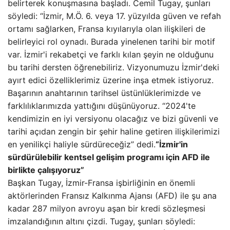
belirterek konuşmasına başladı. Cemil Tugay, şunları
söyledi: “İzmir, M.Ö. 6. veya 17. yüzyılda güven ve refah
ortamı sağlarken, Fransa kıyılarıyla olan ilişkileri de
belirleyici rol oynadı. Burada yinelenen tarihi bir motif
var. İzmir'i rekabetçi ve farklı kılan şeyin ne olduğunu
bu tarihi dersten öğrenebiliriz. Vizyonumuzu İzmir'deki
ayırt edici özelliklerimiz üzerine inşa etmek istiyoruz.
Başarının anahtarının tarihsel üstünlüklerimizde ve
farklılıklarımızda yattığını düşünüyoruz. “2024'te
kendimizin en iyi versiyonu olacağız ve bizi güvenli ve
tarihi açıdan zengin bir şehir haline getiren ilişkilerimizi
en yenilikçi haliyle sürdüreceğiz” dedi.
“İzmir'in
sürdürülebilir kentsel gelişim programı için AFD ile
birlikte çalışıyoruz”
Başkan Tugay, İzmir-Fransa işbirliğinin en önemli
aktörlerinden Fransız Kalkınma Ajansı (AFD) ile şu ana
kadar 287 milyon avroyu aşan bir kredi sözleşmesi
imzalandığının altını çizdi. Tugay, şunları söyledi: