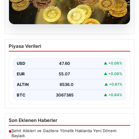
04.08.2026
7 Nisan 2026 Güncel Altın Fiyatları:
Piyasa Verileri
Bugün Altın Ne Kadar?
Altın piyasasında yaşanan son gelişmeler, küresel
jeopolitik gerilimlerin etkisiyle fiyatlarda dalgalanmalara
USD
47.60
▲ +0.06%
neden olmaya devam…
EUR
55.07
▲ +0.09%
ALTIN
6536.0
▲ +0.61%
BTC
3067385
▲ +0.84%
Son Eklenen Haberler
Şehit Aileleri ve Gazilere Yönelik Haklarda Yeni Dönem
■
Başladı