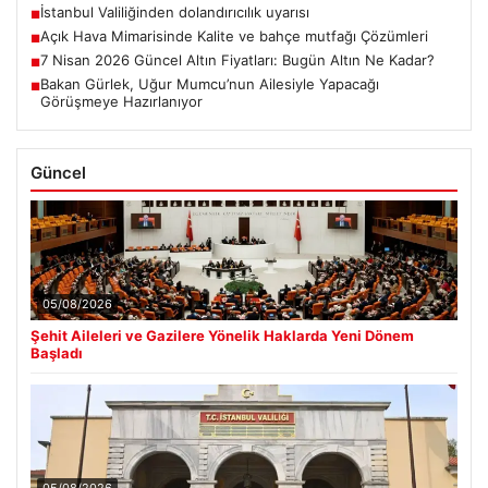
İstanbul Valiliğinden dolandırıcılık uyarısı
■
Açık Hava Mimarisinde Kalite ve bahçe mutfağı Çözümleri
■
7 Nisan 2026 Güncel Altın Fiyatları: Bugün Altın Ne Kadar?
■
Bakan Gürlek, Uğur Mumcu’nun Ailesiyle Yapacağı
■
Görüşmeye Hazırlanıyor
Güncel
05/08/2026
Şehit Aileleri ve Gazilere Yönelik Haklarda Yeni Dönem
Başladı
05/08/2026