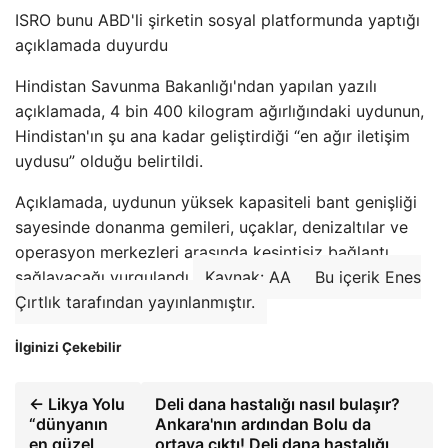
ISRO bunu ABD'li şirketin sosyal platformunda yaptığı
açıklamada duyurdu
Hindistan Savunma Bakanlığı'ndan yapılan yazılı
açıklamada, 4 bin 400 kilogram ağırlığındaki uydunun,
Hindistan'ın şu ana kadar geliştirdiği “en ağır iletişim
uydusu” olduğu belirtildi.
Açıklamada, uydunun yüksek kapasiteli bant genişliği
sayesinde donanma gemileri, uçaklar, denizaltılar ve
operasyon merkezleri arasında kesintisiz bağlantı
sağlayacağı vurgulandı.
Kaynak: AA
Bu içerik Enes
Çırtlık tarafından yayınlanmıştır.
İlginizi Çekebilir
← Likya Yolu
Deli dana hastalığı nasıl bulaşır?
“dünyanın
Ankara'nın ardından Bolu da
en güzel
ortaya çıktı! Deli dana hastalığı