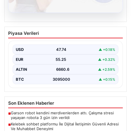
08.08.2026
Kelebek sohbet platformu İle Dijital
Piyasa Verileri
İletişimin Güvenli Adresi Ve Muhabbet
Deneyimi
USD
47.74
▲ +0.18%
Sanal ortamında bireylerin seviyeli bir tarzda bağlantı
sağlaması ciddi bir değer ifade etmektedir.
EUR
55.25
▲ +0.32%
Günümüzde…
ALTIN
6660.6
▲ +2.59%
BTC
3095000
▲ +0.15%
Son Eklenen Haberler
Garson robot kendini merdivenlerden attı. Çalışma stresi
■
yaşayan robota 3 gün izin verildi
Kelebek sohbet platformu İle Dijital İletişimin Güvenli Adresi
■
Ve Muhabbet Deneyimi