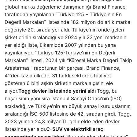
global marka değerleme danışmanlığı Brand Finance
tarafından yayınlanan “Türkiye 125 – Türkiye'nin En
Değerli Markaları” listesinde 182 milyon dolarlık marka
değeriyle 20. sırada yer aldı. Türkiye'nin önde gelen
şirketlerinin sıralandığı ve 2024 yılı 23 yeni markanın
yer aldığı liste, ülkemizde 2007 yılından bu yana
yayınlanıyor. “Türkiye 125-Türkiye'nin En Değerli
Markaları” listesi, 2024 yılı “Küresel Marka Değeri Takip
Araştırması” raporunun bir parçası. Brand Finance,
41'den fazla ülkede, 31 farklı sektörde faaliyet
gösteren 6 bini aşkın şirketin marka algısını ele
alıyor.
Togg devler listesinde yerini aldı
Togg, bu
başarısının yanı sıra İstanbul Sanayi Odası'nın (İSO)
açıkladığı ve Türkiye'nin en büyük sanayi kuruluşlarının
sıralandığı İSO 500 listesine de 42. sıradan girdi. Togg,
2023 yılında 24,3 milyar TL gelir elde eden devler
listesinde yer aldı.
C-SUV ve elektrikli araç
segmentinde pazar lideri
“Bir arabadan daha fazlası”