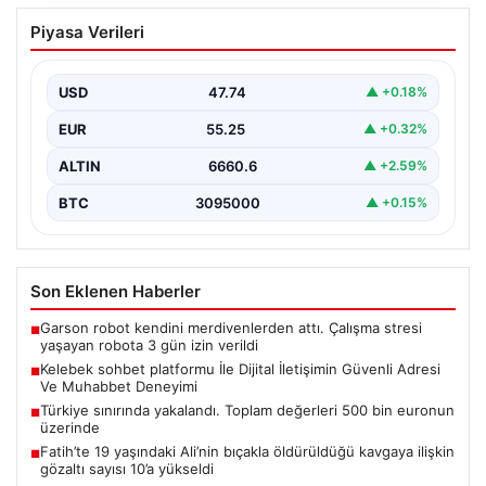
Kelebek sohbet platformu İle Dijital
Piyasa Verileri
İletişimin Güvenli Adresi Ve Muhabbet
Deneyimi
USD
47.74
▲ +0.18%
Sanal ortamında bireylerin seviyeli bir tarzda bağlantı
sağlaması ciddi bir değer ifade etmektedir.
EUR
55.25
▲ +0.32%
Günümüzde…
ALTIN
6660.6
▲ +2.59%
BTC
3095000
▲ +0.15%
Son Eklenen Haberler
Garson robot kendini merdivenlerden attı. Çalışma stresi
■
yaşayan robota 3 gün izin verildi
Kelebek sohbet platformu İle Dijital İletişimin Güvenli Adresi
■
Ve Muhabbet Deneyimi
Türkiye sınırında yakalandı. Toplam değerleri 500 bin euronun
■
üzerinde
Fatih’te 19 yaşındaki Ali’nin bıçakla öldürüldüğü kavgaya ilişkin
■
gözaltı sayısı 10’a yükseldi