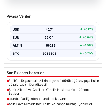
05.08.2026
Şehit Aileleri ve Gazilere Yönelik
Piyasa Verileri
Haklarda Yeni Dönem Başladı
Türkiye Büyük Millet Meclisi (TBMM) Milli Savunma
Komisyonu’nda önemli bir düzenleme kabul edildi. Bu…
USD
47.71
▲ +0.17%
EUR
55.04
▲ +0.04%
ALTIN
6621.3
▲ +1.98%
BTC
3089808
▲ +0.70%
Son Eklenen Haberler
Fatih’te 19 yaşındaki Ali’nin bıçakla öldürüldüğü kavgaya ilişkin
■
gözaltı sayısı 10’a yükseldi
Şehit Aileleri ve Gazilere Yönelik Haklarda Yeni Dönem
■
Başladı
İstanbul Valiliğinden dolandırıcılık uyarısı
■
Açık Hava Mimarisinde Kalite ve bahçe mutfağı Çözümleri
■