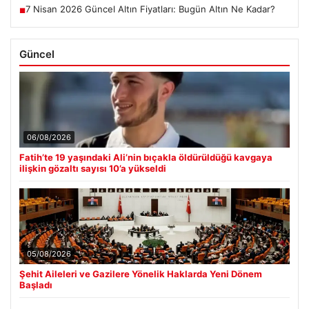
7 Nisan 2026 Güncel Altın Fiyatları: Bugün Altın Ne Kadar?
■
Güncel
06/08/2026
Fatih’te 19 yaşındaki Ali’nin bıçakla öldürüldüğü kavgaya
ilişkin gözaltı sayısı 10’a yükseldi
05/08/2026
Şehit Aileleri ve Gazilere Yönelik Haklarda Yeni Dönem
Başladı