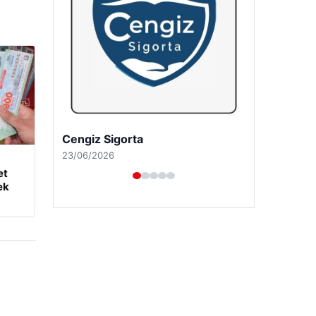
Hastaş Beton
26/05/2026
et
ek