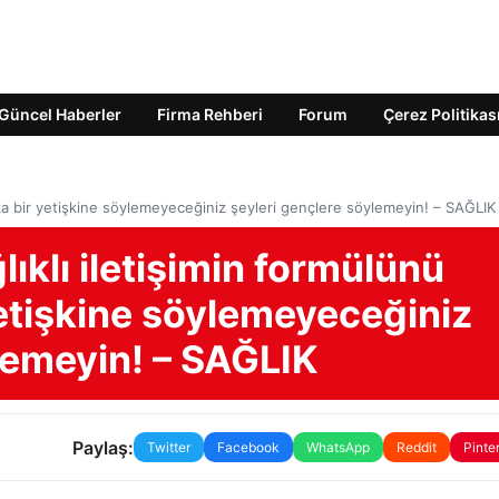
Güncel Haberler
Firma Rehberi
Forum
Çerez Politikas
şka bir yetişkine söylemeyeceğiniz şeyleri gençlere söylemeyin! – SAĞLIK
ıklı iletişimin formülünü
yetişkine söylemeyeceğiniz
lemeyin! – SAĞLIK
Paylaş:
Twitter
Facebook
WhatsApp
Reddit
Pinte