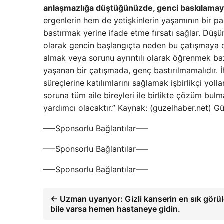
anlaşmazlığa düştüğünüzde, genci baskılama
ergenlerin hem de yetişkinlerin yaşamının bir pa
bastırmak yerine ifade etme fırsatı sağlar. Dü
olarak gencin başlangıçta neden bu çatışmaya d
almak veya sorunu ayrıntılı olarak öğrenmek baz
yaşanan bir çatışmada, genç bastırılmamalıdır. İ
süreçlerine katılımlarını sağlamak işbirlikçi yoll
soruna tüm aile bireyleri ile birlikte çözüm bul
yardımcı olacaktır.” Kaynak: (guzelhaber.net) 
—–Sponsorlu Bağlantılar—–
—–Sponsorlu Bağlantılar—–
—–Sponsorlu Bağlantılar—–
← Uzman uyarıyor: Gizli kanserin en sık görülen
bile varsa hemen hastaneye gidin.