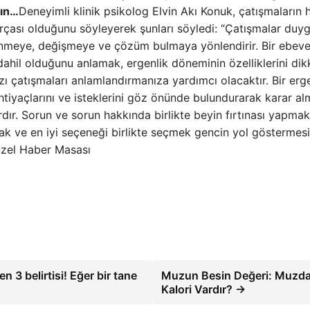
yın…
Deneyimli klinik psikolog Elvin Akı Konuk, çatışmaların
rçası olduğunu söyleyerek şunları söyledi: “Çatışmalar duyg
şünmeye, değişmeye ve çözüm bulmaya yönlendirir. Bir ebev
ahil olduğunu anlamak, ergenlik döneminin özelliklerini dik
ı çatışmaları anlamlandırmanıza yardımcı olacaktır. Bir erg
htiyaçlarını ve isteklerini göz önünde bulundurarak karar a
ardır. Sorun ve sorun hakkında birlikte beyin fırtınası yapmak
mak ve en iyi seçeneği birlikte seçmek gencin yol göstermes
Güzel Haber Masası
 3 belirtisi! Eğer bir tane
Muzun Besin Değeri: Muzd
Kalori Vardır? →