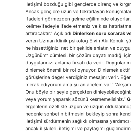
iletişimi bozduğu gibi gençlerde direnç ve kırgı
Ancak gençlere uzun ve tekrarlayan konuşmalar 
ifadeleri görmezden gelme eğiliminde oluyorlar.
kelime/ifadeyle ifade etmeniz ve kısa hatırlatma
artıracaktır.” Açıkladı.
Dinlerken soru sorarak 
veren Uzman klinik psikolog Elvin Akı Konuk, şöy
ne hissettiğinizi net bir şekilde anlatın ve duygul
Üzgünüm” cümlesi, bir çözüm dayatılmadığı içi
duygularınızı anlama fırsatı da verir. Duyguları
dinlemek önemli bir rol oynuyor. Dinlemek aktif b
görüşlerine değer verdiğiniz mesajını verir. Eğ
merak ediyorum ama şu an acelem var.” “Akşam
Onu böyle bir şeyle gerçekten dinleyebileceğiniz
veya yorum yaparak sözünü kesmemelisiniz.”
G
ergenlerin özellikle üzgün ve üzgün olduklarında
nedenle sohbetin bitmesini bekleyip sonra kendi
iletişimi sürdürmenin sağlıklı olmasına yardımcı
ancak ilişkileri, iletişimi ve paylaşımı güçlendi