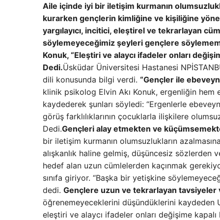
Aile içinde iyi bir iletişim kurmanın olumsuzlu
kurarken gençlerin kimliğine ve kişiliğine yöne
yargılayıcı, incitici, eleştirel ve tekrarlayan 
söylemeyeceğimiz şeyleri gençlere söylememey
Konuk, “Eleştiri ve alaycı ifadeler onları değiş
Dedi.
Üsküdar Üniversitesi Hastanesi NPİSTANBUL
dili konusunda bilgi verdi.
“Gençler ile ebeveynle
klinik psikolog Elvin Akı Konuk, ergenliğin hem
kaydederek şunları söyledi: “Ergenlerle ebeveynle
görüş farklılıklarının çocuklarla ilişkilere olumsu
Dedi.
Gençleri alay etmekten ve küçümsemekte
bir iletişim kurmanın olumsuzlukların azalmasına
alışkanlık haline gelmiş, düşüncesiz sözlerden ve y
hedef alan uzun cümlelerden kaçınmak gerekiyo
sınıfa giriyor. “Başka bir yetişkine söylemeye
dedi.
Gençlere uzun ve tekrarlayan tavsiyeler
öğrenemeyeceklerini düşündüklerini kaydeden Uz
eleştiri ve alaycı ifadeler onları değişime kapalı 