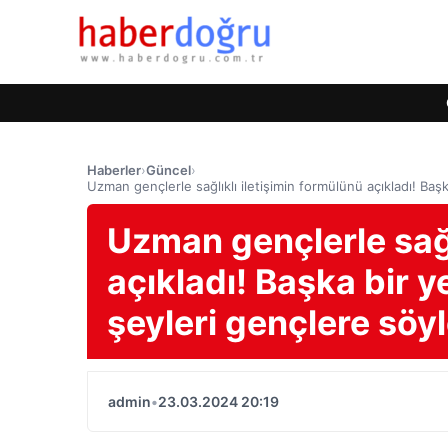
Haberler
›
Güncel
›
Uzman gençlerle sağlıklı iletişimin formülünü açıkladı! Ba
Uzman gençlerle sağl
açıkladı! Başka bir 
şeyleri gençlere söy
admin
•
23.03.2024 20:19