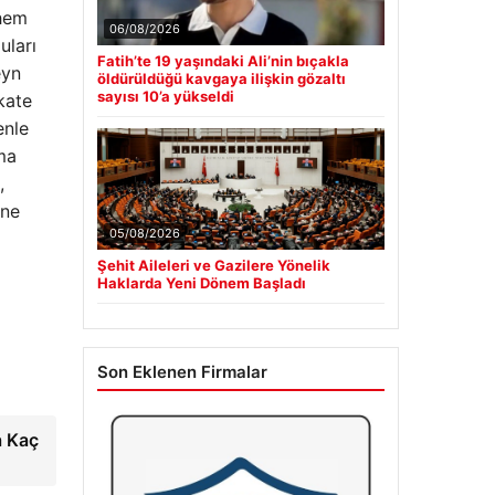
 hem
06/08/2026
uları
Fatih’te 19 yaşındaki Ali’nin bıçakla
eyn
öldürüldüğü kavgaya ilişkin gözaltı
sayısı 10’a yükseldi
kate
enle
lma
,
ine
05/08/2026
Şehit Aileleri ve Gazilere Yönelik
Haklarda Yeni Dönem Başladı
Son Eklenen Firmalar
a Kaç