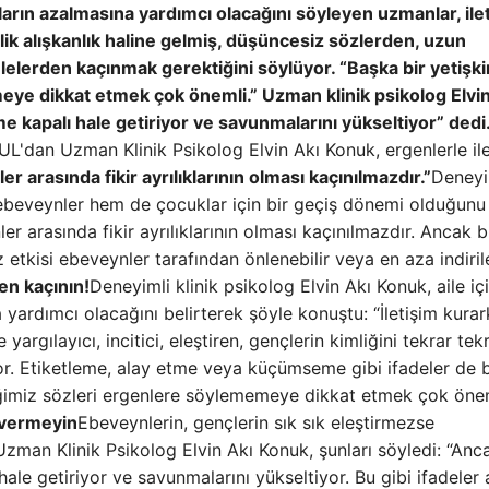
kların azalmasına yardımcı olacağını söyleyen uzmanlar, ile
lik alışkanlık haline gelmiş, düşüncesiz sözlerden, uzun
cümlelerden kaçınmak gerektiğini söylüyor.
“Başka bir yetişk
e dikkat etmek çok önemli.” Uzman klinik psikolog Elvin
ime kapalı hale getiriyor ve savunmalarını yükseltiyor” dedi
'dan Uzman Klinik Psikolog Elvin Akı Konuk, ergenlerle ile
r arasında fikir ayrılıklarının olması kaçınılmazdır.”
Deneyi
 ebeveynler hem de çocuklar için bir geçiş dönemi olduğunu
r arasında fikir ayrılıklarının olması kaçınılmazdır. Ancak 
z etkisi ebeveynler tarafından önlenebilir veya en aza indirileb
n kaçının!
Deneyimli klinik psikolog Elvin Akı Konuk, aile içi
 yardımcı olacağını belirterek şöyle konuştu: “İletişim kura
argılayıcı, incitici, eleştiren, gençlerin kimliğini tekrar tek
r. Etiketleme, alay etme veya küçümseme gibi ifadeler de 
ceğimiz sözleri ergenlere söylememeye dikkat etmek çok öne
 vermeyin
Ebeveynlerin, gençlerin sık sık eleştirmezse
man Klinik Psikolog Elvin Akı Konuk, şunları söyledi: “Anc
hale getiriyor ve savunmalarını yükseltiyor. Bu gibi ifadeler a