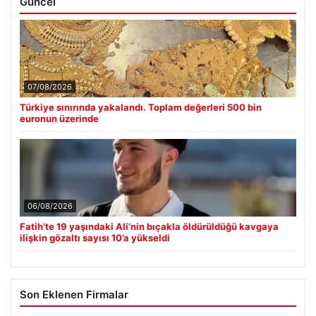
Güncel
07/08/2026
Türkiye sınırında yakalandı. Toplam değerleri 500 bin
euronun üzerinde
06/08/2026
Fatih’te 19 yaşındaki Ali’nin bıçakla öldürüldüğü kavgaya
ilişkin gözaltı sayısı 10’a yükseldi
Son Eklenen Firmalar