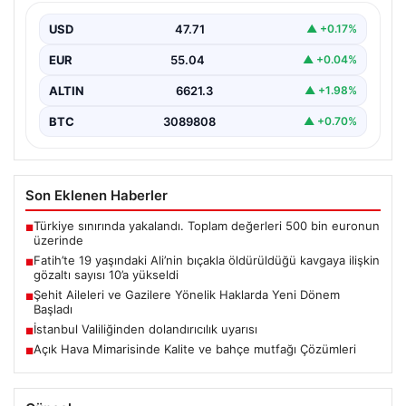
USD
47.71
▲ +0.17%
EUR
55.04
▲ +0.04%
ALTIN
6621.3
▲ +1.98%
BTC
3089808
▲ +0.70%
Son Eklenen Haberler
Türkiye sınırında yakalandı. Toplam değerleri 500 bin euronun
■
üzerinde
Fatih’te 19 yaşındaki Ali’nin bıçakla öldürüldüğü kavgaya ilişkin
■
gözaltı sayısı 10’a yükseldi
Şehit Aileleri ve Gazilere Yönelik Haklarda Yeni Dönem
■
Başladı
İstanbul Valiliğinden dolandırıcılık uyarısı
■
Açık Hava Mimarisinde Kalite ve bahçe mutfağı Çözümleri
■