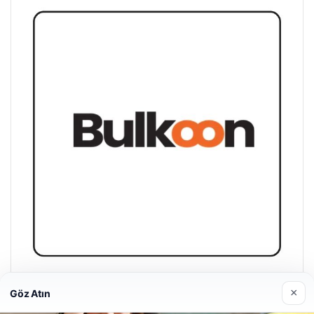
Bulkoon Toptan Ayakkabı
×
Göz Atın
03/05/2026