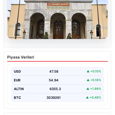
05.08.2026
İstanbul Valiliğinden dolandırıcılık
Piyasa Verileri
uyarısı
USD
47.58
▲ +0.10%
EUR
54.94
▲ +0.16%
ALTIN
6355.3
▲ +1.99%
BTC
3039261
▲ +0.48%