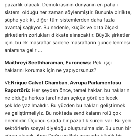
pazarlık olacak. Demokrasinin dünyanın en pahalı
sistemi olduğu her zaman söylenmiştir. Bununla birlikte,
şüphe yok ki, diğer tüm sistemlerden daha fazla
avantaj sağlıyor. Bu nedenle, küçük ve orta ölçekli
şirketlerin zorlukları dikkate alınacaktır. Büyük şirketler
için, bu ek masraflar sadece masrafların güncellenmesi
anlamına gelir …
Maithreyi Seethharaman, Euronews:
Peki işçi
haklarını korumak için ne yapıyorsunuz?
VE
Nrique Calvet Chamban, Avrupa Parlamentosu
Raportörü:
Her şeyden önce, temel haklar, bu hakların
ne olduğu herkes tarafından açıkça görülebilecek
şekilde yazılmalıdır. Bu yüzden bu hakları geliştirmek
ve geliştirmeliyiz. Bu noktada sendikaların rolü çok
önemlidir. Üçüncü sırada bir pazarlık süreci var. Bu yeni
sektörlerin sosyal diyaloğu oluşturulmalıdır. Bu uzun bir
süreç olacak. Ama Doğu ve Batı arasında büyük bir