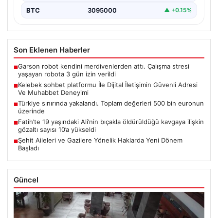
BTC
3095000
▲ +0.15%
Son Eklenen Haberler
Garson robot kendini merdivenlerden attı. Çalışma stresi
■
yaşayan robota 3 gün izin verildi
Kelebek sohbet platformu İle Dijital İletişimin Güvenli Adresi
■
Ve Muhabbet Deneyimi
Türkiye sınırında yakalandı. Toplam değerleri 500 bin euronun
■
üzerinde
Fatih’te 19 yaşındaki Ali’nin bıçakla öldürüldüğü kavgaya ilişkin
■
gözaltı sayısı 10’a yükseldi
Şehit Aileleri ve Gazilere Yönelik Haklarda Yeni Dönem
■
Başladı
Güncel