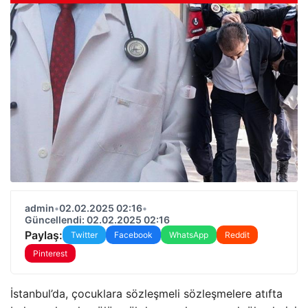
admin
•
02.02.2025 02:16
•
Güncellendi: 02.02.2025 02:16
Paylaş:
Twitter
Facebook
WhatsApp
Reddit
Pinterest
İstanbul’da, çocuklara sözleşmeli sözleşmelere atıfta