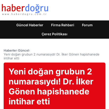
Güncel Haberler
Firma Rehberi
Forum
Çerez Politikası
Haberler
›
Güncel
›
Yeni doğan grubun 2 numarasıydı! Dr. İlker Gönen hapishanede
intihar etti
Yeni doğan grubun 2
numarasıydı! Dr. İlker
Gönen hapishanede
intihar etti