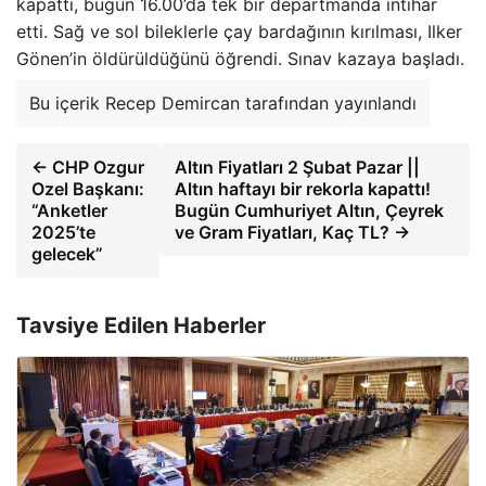
kapattı, bugün 16.00’da tek bir departmanda intihar
etti. Sağ ve sol bileklerle çay bardağının kırılması, Ilker
Gönen’in öldürüldüğünü öğrendi. Sınav kazaya başladı.
Bu içerik Recep Demircan tarafından yayınlandı
← CHP Ozgur
Altın Fiyatları 2 Şubat Pazar ||
Ozel Başkanı:
Altın haftayı bir rekorla kapattı!
“Anketler
Bugün Cumhuriyet Altın, Çeyrek
2025’te
ve Gram Fiyatları, Kaç TL? →
gelecek”
Tavsiye Edilen Haberler