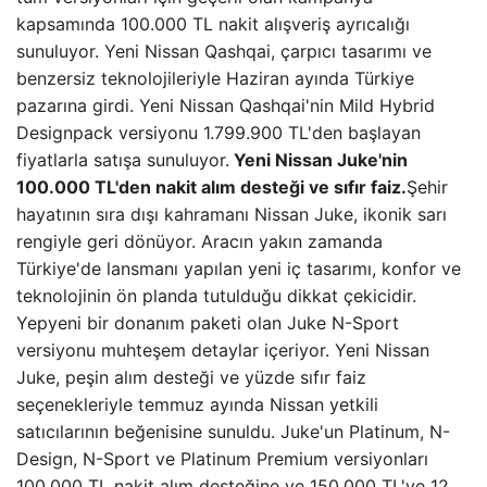
kapsamında 100.000 TL nakit alışveriş ayrıcalığı
sunuluyor. Yeni Nissan Qashqai, çarpıcı tasarımı ve
benzersiz teknolojileriyle Haziran ayında Türkiye
pazarına girdi. Yeni Nissan Qashqai'nin Mild Hybrid
Designpack versiyonu 1.799.900 TL'den başlayan
fiyatlarla satışa sunuluyor.
Yeni Nissan Juke'nin
100.000 TL'den nakit alım desteği ve sıfır faiz.
Şehir
hayatının sıra dışı kahramanı Nissan Juke, ikonik sarı
rengiyle geri dönüyor. Aracın yakın zamanda
Türkiye'de lansmanı yapılan yeni iç tasarımı, konfor ve
teknolojinin ön planda tutulduğu dikkat çekicidir.
Yepyeni bir donanım paketi olan Juke N-Sport
versiyonu muhteşem detaylar içeriyor. Yeni Nissan
Juke, peşin alım desteği ve yüzde sıfır faiz
seçenekleriyle temmuz ayında Nissan yetkili
satıcılarının beğenisine sunuldu. Juke'un Platinum, N-
Design, N-Sport ve Platinum Premium versiyonları
100.000 TL nakit alım desteğine ve 150.000 TL'ye 12