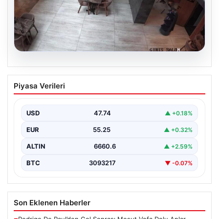
08.08.2026
Garson robot kendini merdivenlerden
Piyasa Verileri
attı. Çalışma stresi yaşayan robota 3
gün izin verildi
USD
47.74
▲ +0.18%
EUR
55.25
▲ +0.32%
ALTIN
6660.6
▲ +2.59%
BTC
3093217
▼ -0.07%
Son Eklenen Haberler