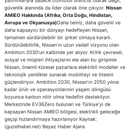
yatırımlarıyla sadece otomobil üreticisi olarak değil,
güvenlik alanında da lider olarak öne çıkıyor.
Nissan
AMIEO Hakkında (Afrika, Orta Doğu, Hindistan,
Avrupa ve Okyanusya)
Daha temiz, daha güvenli ve
daha kapsayıcı bir dünyayı hedefleyen Nissan,
tamamen sürdürülebilir bir şirket olmaya kararlı.
Sürdürülebilirlik, Nissan'ın uzun vadeli vizyonu olan
Ambition 2030'un kalbinde yer alıyor. Kritik çevresel,
sosyal ve müşteri ihtiyaçlarını ele alan bu girişimle
Nissan, önemli küresel pazarlara elektrikli modeller ve
teknolojik yenilikler sunarak mobiliteyi ve ötesini
güçlendiriyor. Ambition 2030, Nissan'ın 2050 yılına
kadar ürün ve operasyonlarının yaşam döngüsü
boyunca karbon nötr olma hedefini destekliyor.
Merkezinde EV36Zero bulunan ve Türkiye'yi de
kapsayan Nissan AMIEO bölgesi, elektrikli geleceğe
geçişi hızlandırmaya hazırlanıyor Kaynak:
(guzelhaber.net) Beyaz Haber Ajans