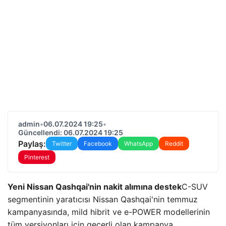
admin
•
06.07.2024 19:25
•
Güncellendi: 06.07.2024 19:25
Paylaş:
Twitter
Facebook
WhatsApp
Reddit
Pinterest
Yeni Nissan Qashqai'nin nakit alımına destek
C-SUV
segmentinin yaratıcısı Nissan Qashqai'nin temmuz
kampanyasında, mild hibrit ve e-POWER modellerinin
tüm versiyonları için geçerli olan kampanya