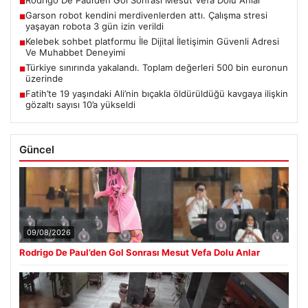
Rodrigo De Paul’den Gol Sonrası Mesut Vefa Dolu Anlar
■
Garson robot kendini merdivenlerden attı. Çalışma stresi
■
yaşayan robota 3 gün izin verildi
Kelebek sohbet platformu İle Dijital İletişimin Güvenli Adresi
■
Ve Muhabbet Deneyimi
Türkiye sınırında yakalandı. Toplam değerleri 500 bin euronun
■
üzerinde
Fatih’te 19 yaşındaki Ali’nin bıçakla öldürüldüğü kavgaya ilişkin
■
gözaltı sayısı 10’a yükseldi
Güncel
09/08/2026
Rodrigo De Paul’den Gol Sonrası Mesut Vefa Dolu Anlar