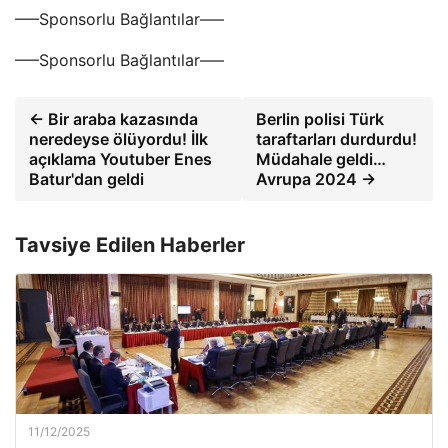
—–Sponsorlu Bağlantılar—–
—–Sponsorlu Bağlantılar—–
← Bir araba kazasında
Berlin polisi Türk
neredeyse ölüyordu! İlk
taraftarları durdurdu!
açıklama Youtuber Enes
Müdahale geldi…
Batur'dan geldi
Avrupa 2024 →
Tavsiye Edilen Haberler
11/12/2025