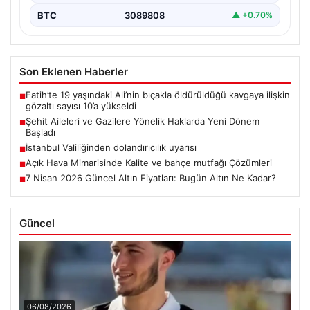
BTC
3089808
▲ +0.70%
Son Eklenen Haberler
Fatih’te 19 yaşındaki Ali’nin bıçakla öldürüldüğü kavgaya ilişkin
■
gözaltı sayısı 10’a yükseldi
Şehit Aileleri ve Gazilere Yönelik Haklarda Yeni Dönem
■
Başladı
İstanbul Valiliğinden dolandırıcılık uyarısı
■
Açık Hava Mimarisinde Kalite ve bahçe mutfağı Çözümleri
■
7 Nisan 2026 Güncel Altın Fiyatları: Bugün Altın Ne Kadar?
■
Güncel
06/08/2026