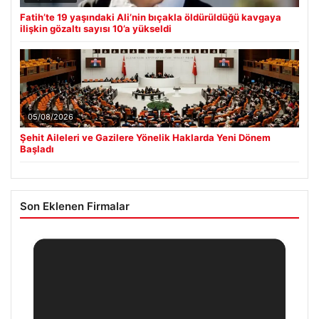
Fatih’te 19 yaşındaki Ali’nin bıçakla öldürüldüğü kavgaya
ilişkin gözaltı sayısı 10’a yükseldi
05/08/2026
Şehit Aileleri ve Gazilere Yönelik Haklarda Yeni Dönem
Başladı
Son Eklenen Firmalar