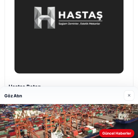
Hastaş Beton
26/05/2026
×
Göz Atın
Web sitemizi nasıl kullandığınızı daha iyi anlayabilmek,
Güncel Haberler
deneyiminizi kişiselleştirmek ve geliştirmek amacıyla çerezler