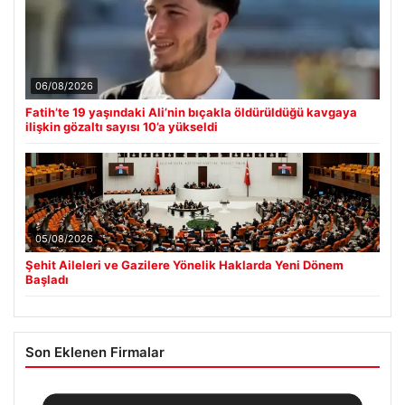
06/08/2026
Fatih’te 19 yaşındaki Ali’nin bıçakla öldürüldüğü kavgaya
ilişkin gözaltı sayısı 10’a yükseldi
05/08/2026
Şehit Aileleri ve Gazilere Yönelik Haklarda Yeni Dönem
Başladı
Son Eklenen Firmalar