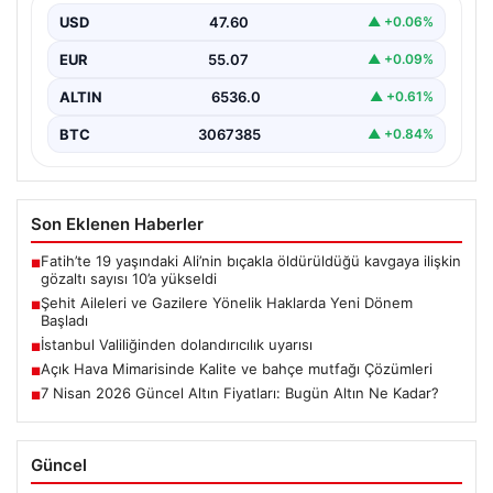
Komisyonu’nda önemli bir düzenleme kabul edildi. Bu…
USD
47.60
▲ +0.06%
EUR
55.07
▲ +0.09%
ALTIN
6536.0
▲ +0.61%
BTC
3067385
▲ +0.84%
Son Eklenen Haberler
Fatih’te 19 yaşındaki Ali’nin bıçakla öldürüldüğü kavgaya ilişkin
■
gözaltı sayısı 10’a yükseldi
Şehit Aileleri ve Gazilere Yönelik Haklarda Yeni Dönem
■
Başladı
İstanbul Valiliğinden dolandırıcılık uyarısı
■
Açık Hava Mimarisinde Kalite ve bahçe mutfağı Çözümleri
■
7 Nisan 2026 Güncel Altın Fiyatları: Bugün Altın Ne Kadar?
■
Güncel