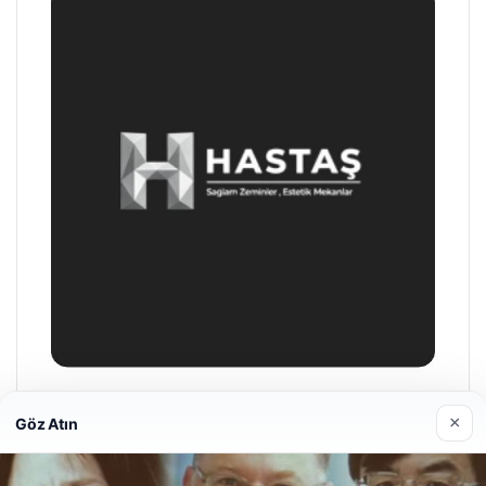
Hastaş Beton
×
Göz Atın
26/05/2026