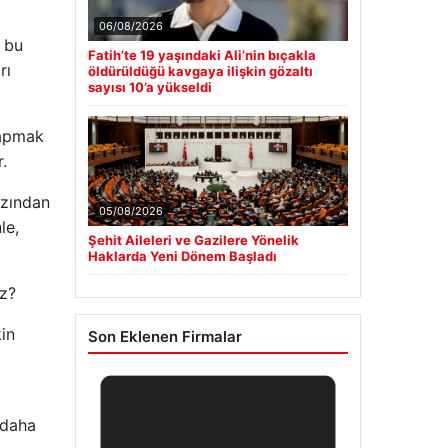
06/08/2026
, bu
Fatih’te 19 yaşındaki Ali’nin bıçakla
rı
öldürüldüğü kavgaya ilişkin gözaltı
sayısı 10’a yükseldi
yapmak
.
azından
05/08/2026
le,
Şehit Aileleri ve Gazilere Yönelik
Haklarda Yeni Dönem Başladı
iz?
in
Son Eklenen Firmalar
 daha