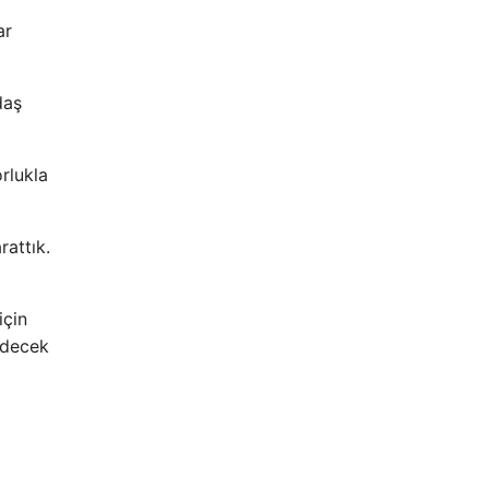
ar
daş
rlukla
attık.
için
edecek