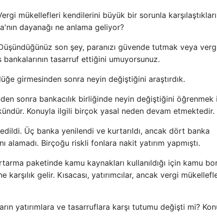
ergi mükellefleri kendilerini büyük bir sorunla karşılaştıklar
pa'nın dayanağı ne anlama geliyor?
. Düşündüğünüz son şey, paranızı güvende tutmak veya verg
s bankalarının tasarruf ettiğini umuyorsunuz.
lüğe girmesinden sonra neyin değiştiğini araştırdık.
n sonra bankacılık birliğinde neyin değiştiğini öğrenmek 
kündür. Konuyla ilgili birçok yasal neden devam etmektedir.
edildi. Üç banka yenilendi ve kurtarıldı, ancak dört banka
nı alamadı. Birçoğu riskli fonlara nakit yatırım yapmıştı.
kurtarma paketinde kamu kaynakları kullanıldığı için kamu bo
e karşılık gelir. Kısacası, yatırımcılar, ancak vergi mükellefle
arın yatırımlara ve tasarruflara karşı tutumu değişti mi? Kon