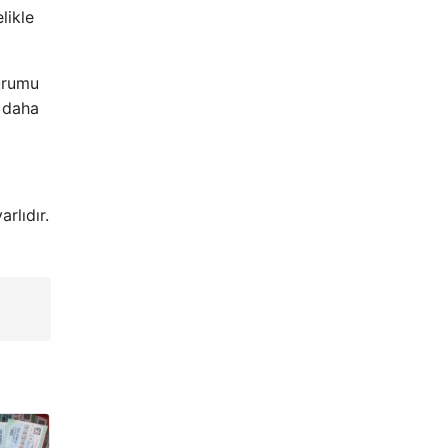
likle
kurumu
e daha
rlıdır.