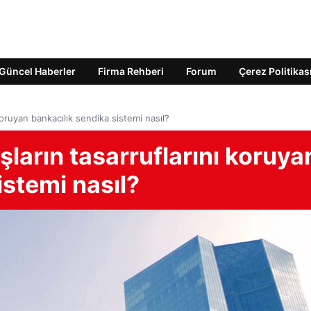
Güncel Haberler
Firma Rehberi
Forum
Çerez Politikas
koruyan bankacılık sendika sistemi nasıl?
ların tasarruflarını koruya
istemi nasıl?