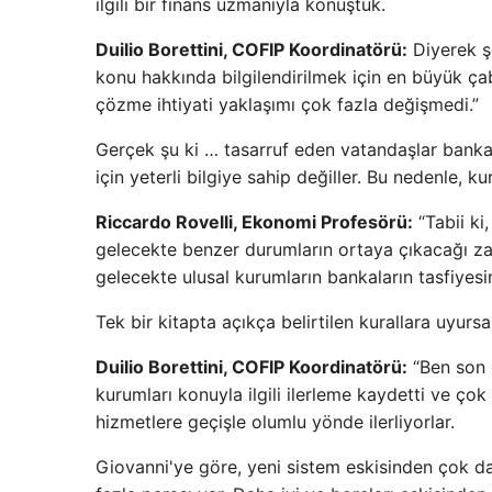
ilgili bir finans uzmanıyla konuştuk.
Duilio Borettini, COFIP Koordinatörü:
Diyerek şö
konu hakkında bilgilendirilmek için en büyük çab
çözme ihtiyati yaklaşımı çok fazla değişmedi.”
Gerçek şu ki … tasarruf eden vatandaşlar banka
için yeterli bilgiye sahip değiller. Bu nedenle,
Riccardo Rovelli, Ekonomi Profesörü:
“Tabii ki
gelecekte benzer durumların ortaya çıkacağı za
gelecekte ulusal kurumların bankaların tasfiyesi
Tek bir kitapta açıkça belirtilen kurallara uyurs
Duilio Borettini, COFIP Koordinatörü:
“Ben son 
kurumları konuyla ilgili ilerleme kaydetti ve çok
hizmetlere geçişle olumlu yönde ilerliyorlar.
Giovanni'ye göre, yeni sistem eskisinden çok d