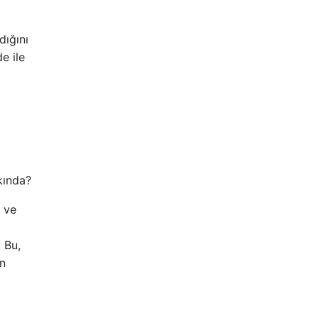
dığını
e ile
kında?
m ve
 Bu,
ın