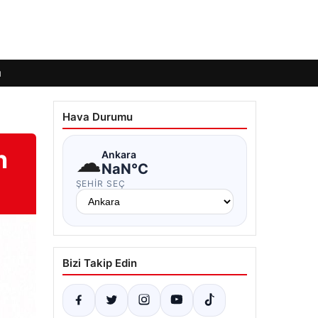
ı
Hava Durumu
n
☁
Ankara
NaN°C
ŞEHIR SEÇ
Bizi Takip Edin