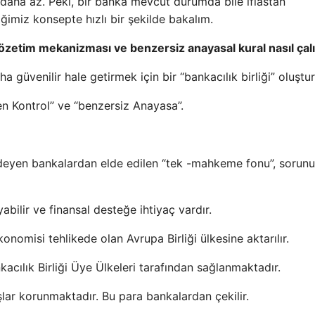
n daha az. Peki, bir banka mevcut durumda bile iflastan
imiz konsepte hızlı bir şekilde bakalım.
 gözetim mekanizması ve benzersiz anayasal kural nasıl çalı
güvenilir hale getirmek için bir “bankacılık birliği” oluştur
en Kontrol” ve “benzersiz Anayasa”.
eyen bankalardan elde edilen “tek -mahkeme fonu”, sorunu b
yabilir ve finansal desteğe ihtiyaç vardır.
omisi tehlikede olan Avrupa Birliği ülkesine aktarılır.
kacılık Birliği Üye Ülkeleri tarafından sağlanmaktadır.
ar korunmaktadır. Bu para bankalardan çekilir.