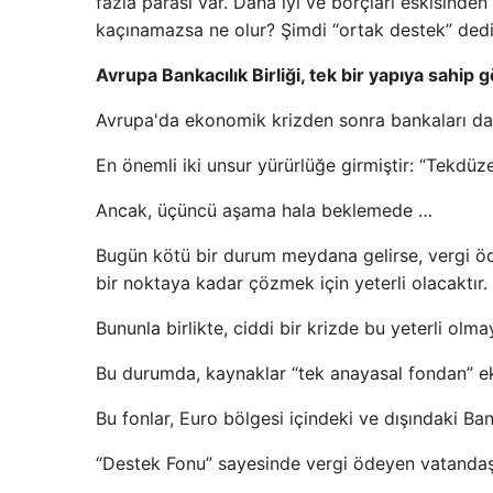
fazla parası var. Daha iyi ve borçları eskisinde
kaçınamazsa ne olur? Şimdi “ortak destek” dediğ
Avrupa Bankacılık Birliği, tek bir yapıya sahip
Avrupa'da ekonomik krizden sonra bankaları daha 
En önemli iki unsur yürürlüğe girmiştir: “Tekdüz
Ancak, üçüncü aşama hala beklemede …
Bugün kötü bir durum meydana gelirse, vergi öd
bir noktaya kadar çözmek için yeterli olacaktır.
Bununla birlikte, ciddi bir krizde bu yeterli olma
Bu durumda, kaynaklar “tek anayasal fondan” ekon
Bu fonlar, Euro bölgesi içindeki ve dışındaki Ban
“Destek Fonu” sayesinde vergi ödeyen vatandaşl