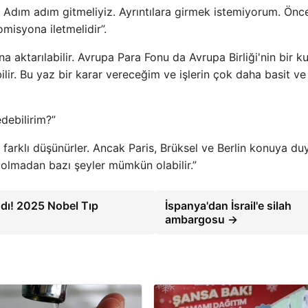
Adım adım gitmeliyiz. Ayrıntılara girmek istemiyorum. Önce
omisyona iletmelidir”.
 aktarılabilir. Avrupa Para Fonu da Avrupa Birliği'nin bir 
lir. Bu yaz bir karar vereceğim ve işlerin çok daha basit v
debilirim?”
farklı düşünürler. Ancak Paris, Brüksel ve Berlin konuya duya
 olmadan bazı şeyler mümkün olabilir.”
ndı! 2025 Nobel Tıp
İspanya'dan İsrail'e silah
ambargosu →