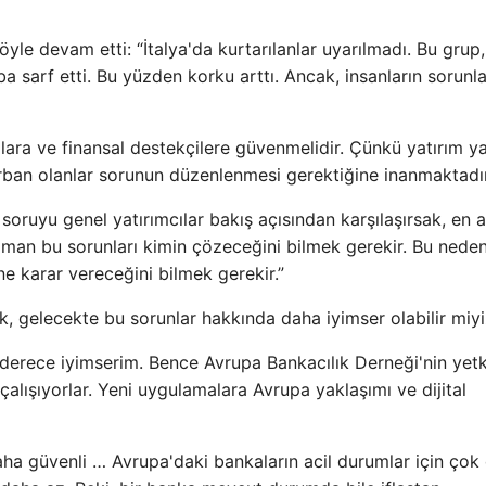
yle devam etti: “İtalya'da kurtarılanlar uyarılmadı. Bu grup
a sarf etti. Bu yüzden korku arttı. Ancak, insanların sorunla
lara ve finansal destekçilere güvenmelidir. Çünkü yatırım 
 kurban olanlar sorunun düzenlenmesi gerektiğine inanmaktadır
, soruyu genel yatırımcılar bakış açısından karşılaşırsak, en 
man bu sorunları kimin çözeceğini bilmek gerekir. Bu neden
ne karar vereceğini bilmek gerekir.”
ak, gelecekte bu sorunlar hakkında daha iyimser olabilir miy
derece iyimserim. Bence Avrupa Bankacılık Derneği'nin yetk
 çalışıyorlar. Yeni uygulamalara Avrupa yaklaşımı ve dijital
aha güvenli … Avrupa'daki bankaların acil durumlar için çok