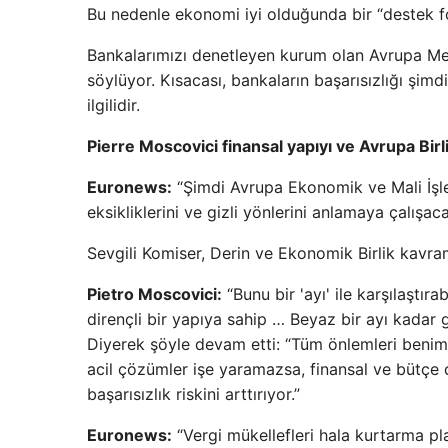
Bu nedenle ekonomi iyi olduğunda bir “destek f
Bankalarımızı denetleyen kurum olan Avrupa Merke
söylüyor. Kısacası, bankaların başarısızlığı şimd
ilgilidir.
Pierre Moscovici finansal yapıyı ve Avrupa Birliğ
Euronews:
“Şimdi Avrupa Ekonomik ve Mali İşler 
eksikliklerini ve gizli yönlerini anlamaya çalışaca
Sevgili Komiser, Derin ve Ekonomik Birlik kavra
Pietro Moscovici:
“Bunu bir 'ayı' ile karşılaştır
dirençli bir yapıya sahip … Beyaz bir ayı kadar g
Diyerek şöyle devam etti: “Tüm önlemleri beni
acil çözümler işe yaramazsa, finansal ve bütçe 
başarısızlık riskini arttırıyor.”
Euronews:
“Vergi mükellefleri hala kurtarma pl