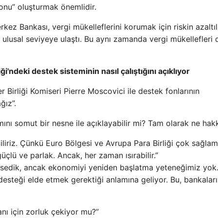
onu” oluşturmak önemlidir.
z Bankası, vergi mükelleflerini korumak için riskin azaltıl
i ulusal seviyeye ulaştı. Bu aynı zamanda vergi mükellefleri d
i'ndeki destek sisteminin nasıl çalıştığını açıklıyor
Birliği Komiseri Pierre Moscovici ile destek fonlarının
ğız”.
mını somut bir nesne ile açıklayabilir mi? Tam olarak ne hak
abiliriz. Çünkü Euro Bölgesi ve Avrupa Para Birliği çok sağla
üçlü ve parlak. Ancak, her zaman ısırabilir.”
msedik, ancak ekonomiyi yeniden başlatma yeteneğimiz yok.
desteği elde etmek gerektiği anlamına geliyor. Bu, bankalar
anı için zorluk çekiyor mu?”