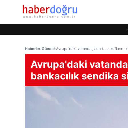
Haberler
›
Güncel
›
Avrupa'daki vatandaşların tasarruflarını 
Avrupa'daki vatandaş
bankacılık sendika s