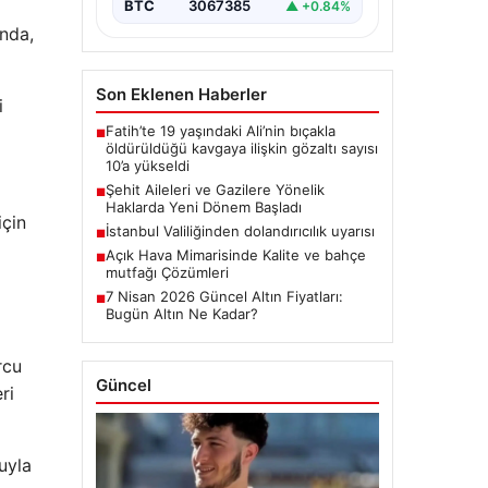
BTC
3067385
▲ +0.84%
ında,
Son Eklenen Haberler
i
Fatih’te 19 yaşındaki Ali’nin bıçakla
■
öldürüldüğü kavgaya ilişkin gözaltı sayısı
10’a yükseldi
Şehit Aileleri ve Gazilere Yönelik
■
Haklarda Yeni Dönem Başladı
için
İstanbul Valiliğinden dolandırıcılık uyarısı
■
Açık Hava Mimarisinde Kalite ve bahçe
■
mutfağı Çözümleri
7 Nisan 2026 Güncel Altın Fiyatları:
■
Bugün Altın Ne Kadar?
rcu
Güncel
ri
uyla