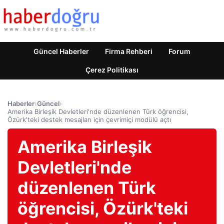
Güncel Haberler
Firma Rehberi
Forum
Çerez Politikası
Haberler
›
Güncel
›
Amerika Birleşik Devletleri'nde düzenlenen Türk öğrencisi,
Özürk'teki destek mesajları için çevrimiçi modülü açtı
Amerika Birleşik
Devletleri'nde
düzenlenen Türk
öğrencisi, Özürk'teki