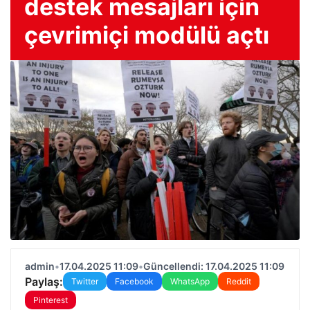
destek mesajları için
çevrimiçi modülü açtı
admin
•
17.04.2025 11:09
•
Güncellendi: 17.04.2025 11:09
Paylaş:
Twitter
Facebook
WhatsApp
Reddit
Pinterest