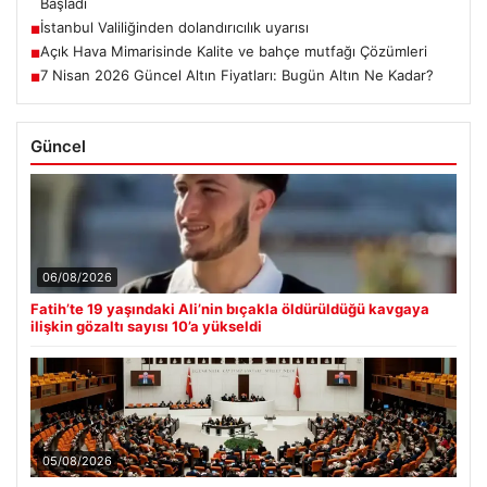
Başladı
İstanbul Valiliğinden dolandırıcılık uyarısı
■
Açık Hava Mimarisinde Kalite ve bahçe mutfağı Çözümleri
■
7 Nisan 2026 Güncel Altın Fiyatları: Bugün Altın Ne Kadar?
■
Güncel
06/08/2026
Fatih’te 19 yaşındaki Ali’nin bıçakla öldürüldüğü kavgaya
ilişkin gözaltı sayısı 10’a yükseldi
05/08/2026