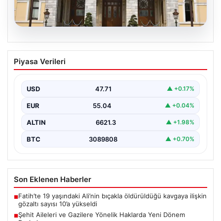
05.08.2026
İstanbul Valiliğinden dolandırıcılık
Piyasa Verileri
uyarısı
USD
47.71
▲ +0.17%
EUR
55.04
▲ +0.04%
ALTIN
6621.3
▲ +1.98%
BTC
3089808
▲ +0.70%
Son Eklenen Haberler
Fatih’te 19 yaşındaki Ali’nin bıçakla öldürüldüğü kavgaya ilişkin
■
gözaltı sayısı 10’a yükseldi
Şehit Aileleri ve Gazilere Yönelik Haklarda Yeni Dönem
■