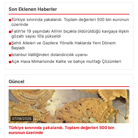
Son Eklenen Haberler
Türkiye sınırında yakalandı. Toplam değerleri 500 bin euronun
■
üzerinde
Fatih’te 19 yaşındaki Ali’nin bıçakla öldürüldüğü kavgaya ilişkin
■
gözaltı sayısı 10’a yükseldi
Şehit Aileleri ve Gazilere Yönelik Haklarda Yeni Dönem
■
Başladı
İstanbul Valiliğinden dolandırıcılık uyarısı
■
Açık Hava Mimarisinde Kalite ve bahçe mutfağı Çözümleri
■
Güncel
07/08/2026
Türkiye sınırında yakalandı. Toplam değerleri 500 bin
euronun üzerinde