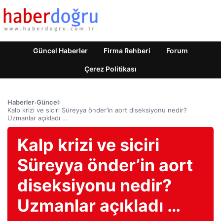
Güncel Haberler
Firma Rehberi
Forum
Çerez Politikası
Haberler
›
Güncel
›
Kalp krizi ve siciri Süreyya önder’in aort diseksiyonu nedir?
Uzmanlar açıkladı …
Kalp krizi ve siciri
Süreyya önder’in aort
diseksiyonu nedir?
Uzmanlar açıkladı …