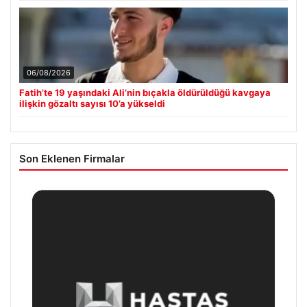
06/08/2026
Fatih’te 19 yaşındaki Ali’nin bıçakla öldürüldüğü kavgaya
ilişkin gözaltı sayısı 10’a yükseldi
Son Eklenen Firmalar