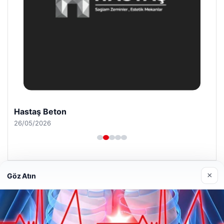
Hastaş Beton
26/05/2026
×
Göz Atın
© 2026 Haber Doğru – Güncel Haberler
Yeminli Tercüme Bürosu
|
Malta Dil Okulu
|