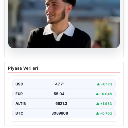
06.08.2026
Fatih’te 19 yaşındaki Ali’nin bıçakla
Piyasa Verileri
öldürüldüğü kavgaya ilişkin gözaltı
sayısı 10’a yükseldi
USD
47.71
▲ +0.17%
EUR
55.04
▲ +0.04%
ALTIN
6621.3
▲ +1.98%
BTC
3089808
▲ +0.70%