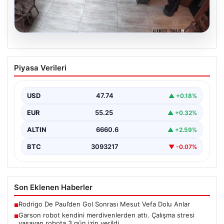
08.08.2026
Garson robot kendini merdivenlerden
Piyasa Verileri
attı. Çalışma stresi yaşayan robota 3
gün izin verildi
USD
47.74
▲ +0.18%
EUR
55.25
▲ +0.32%
ALTIN
6660.6
▲ +2.59%
BTC
3093217
▼ -0.07%
Son Eklenen Haberler
Rodrigo De Paul’den Gol Sonrası Mesut Vefa Dolu Anlar
■
Garson robot kendini merdivenlerden attı. Çalışma stresi
■
yaşayan robota 3 gün izin verildi