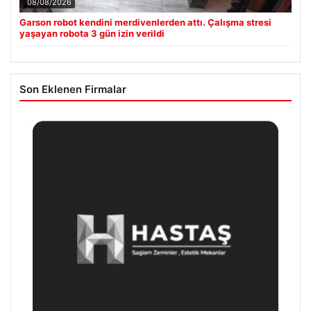
08/08/2026
Garson robot kendini merdivenlerden attı. Çalışma stresi
yaşayan robota 3 gün izin verildi
Son Eklenen Firmalar