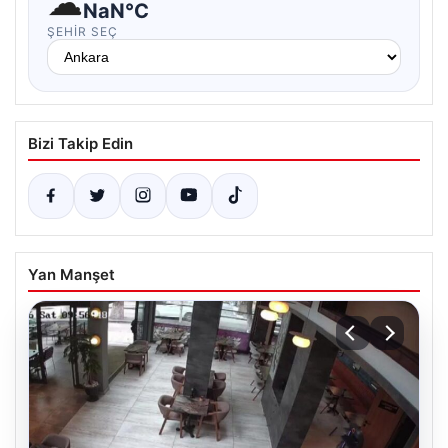
☁
NaN°C
ŞEHIR SEÇ
Bizi Takip Edin
Yan Manşet