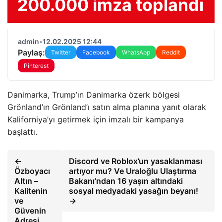
200.000 imza toplandı
admin
•
12.02.2025 12:44
Paylaş:
Twitter
Facebook
WhatsApp
Reddit
Pinterest
Danimarka, Trump’ın Danimarka özerk bölgesi
Grönland’ın Grönland’ı satın alma planına yanıt olarak
Kaliforniya’yı getirmek için imzalı bir kampanya
başlattı.
←
Discord ve Roblox’un yasaklanması
Özboyacı
artıyor mu? Ve Uraloğlu Ulaştırma
Altın –
Bakanı’ndan 16 yaşın altındaki
Kalitenin
sosyal medyadaki yasağın beyanı!
ve
→
Güvenin
Adresi