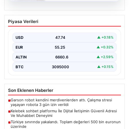
08.08.2026
Kelebek sohbet platformu İle Dijital
Piyasa Verileri
İletişimin Güvenli Adresi Ve Muhabbet
Deneyimi
USD
47.74
▲ +0.18%
Sanal ortamında bireylerin seviyeli bir tarzda bağlantı
sağlaması ciddi bir değer ifade etmektedir.
EUR
55.25
▲ +0.32%
Günümüzde…
ALTIN
6660.6
▲ +2.59%
BTC
3095000
▲ +0.15%
Son Eklenen Haberler
Garson robot kendini merdivenlerden attı. Çalışma stresi
■
yaşayan robota 3 gün izin verildi
Kelebek sohbet platformu İle Dijital İletişimin Güvenli Adresi
■
Ve Muhabbet Deneyimi
Türkiye sınırında yakalandı. Toplam değerleri 500 bin euronun
■
üzerinde