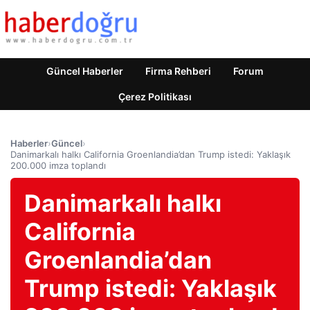
Güncel Haberler
Firma Rehberi
Forum
Çerez Politikası
Haberler
›
Güncel
›
Danimarkalı halkı California Groenlandia’dan Trump istedi: Yaklaşık
200.000 imza toplandı
Danimarkalı halkı
California
Groenlandia’dan
Trump istedi: Yaklaşık