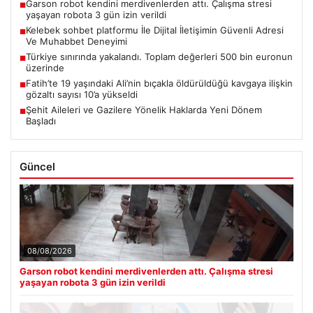
Garson robot kendini merdivenlerden attı. Çalışma stresi
■
yaşayan robota 3 gün izin verildi
Kelebek sohbet platformu İle Dijital İletişimin Güvenli Adresi
■
Ve Muhabbet Deneyimi
Türkiye sınırında yakalandı. Toplam değerleri 500 bin euronun
■
üzerinde
Fatih’te 19 yaşındaki Ali’nin bıçakla öldürüldüğü kavgaya ilişkin
■
gözaltı sayısı 10’a yükseldi
Şehit Aileleri ve Gazilere Yönelik Haklarda Yeni Dönem
■
Başladı
Güncel
08/08/2026
Garson robot kendini merdivenlerden attı. Çalışma stresi
yaşayan robota 3 gün izin verildi