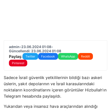
admin
•
23.06.2024 01:08
•
Güncellendi: 23.06.2024 01:08
Paylaş:
Twitter
Facebook
WhatsApp
Reddit
Pinterest
Sadece İsrail güvenlik yetkililerinin bildiği bazı askeri
üslerin, yakıt depolarının ve İsrail karasularındaki
noktaların koordinatlarını içeren görüntüler Hizbullah'ın
Telegram hesabında paylaşıldı.
Yukarıdan veya insansız hava araçlarından alındığı