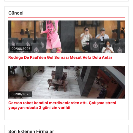
Güncel
09/08/2026
Rodrigo De Paul’den Gol Sonrası Mesut Vefa Dolu Anlar
08/08/2026
Garson robot kendini merdivenlerden attı. Çalışma stresi
yaşayan robota 3 gün izin verildi
Son Eklenen Firmalar