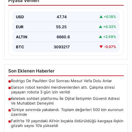
Piyasa Verileri
İletişimin Güvenli Adresi Ve Muhabbet
Deneyimi
USD
47.74
▲ +0.18%
Sanal ortamında bireylerin seviyeli bir tarzda bağlantı
sağlaması ciddi bir değer ifade etmektedir.
EUR
55.25
▲ +0.32%
Günümüzde…
ALTIN
6660.6
▲ +2.59%
BTC
3093217
▼ -0.07%
Son Eklenen Haberler
Rodrigo De Paul’den Gol Sonrası Mesut Vefa Dolu Anlar
■
Garson robot kendini merdivenlerden attı. Çalışma stresi
■
yaşayan robota 3 gün izin verildi
Kelebek sohbet platformu İle Dijital İletişimin Güvenli Adresi
■
Ve Muhabbet Deneyimi
Türkiye sınırında yakalandı. Toplam değerleri 500 bin euronun
■
üzerinde
Fatih’te 19 yaşındaki Ali’nin bıçakla öldürüldüğü kavgaya ilişkin
■
gözaltı sayısı 10’a yükseldi