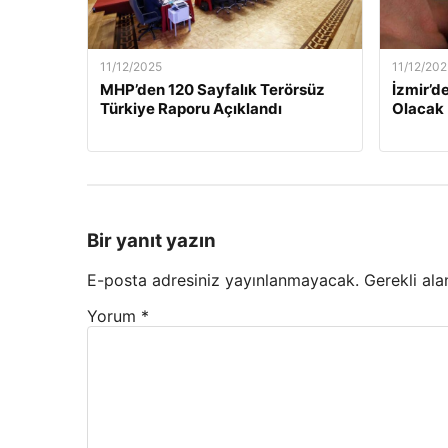
11/12/2025
11/12/202
MHP’den 120 Sayfalık Terörsüz
İzmir’de
Türkiye Raporu Açıklandı
Olacak
Bir yanıt yazın
E-posta adresiniz yayınlanmayacak.
Gerekli ala
Yorum
*