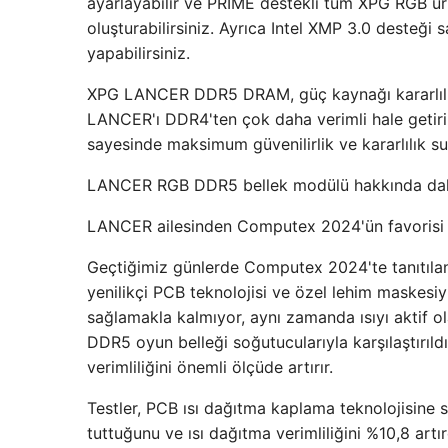
ayarlayabilir ve PRIME destekli tüm XPG RGB ür
oluşturabilirsiniz. Ayrıca Intel XMP 3.0 desteği
yapabilirsiniz.
XPG LANCER DDR5 DRAM, güç kaynağı kararlılığın
LANCER'ı DDR4'ten çok daha verimli hale getir
sayesinde maksimum güvenilirlik ve kararlılık su
LANCER RGB DDR5 bellek modülü hakkında daha fa
LANCER ailesinden Computex 2024'ün favoris
Geçtiğimiz günlerde Computex 2024'te tanıt
yenilikçi PCB teknolojisi ve özel lehim maskesi
sağlamakla kalmıyor, aynı zamanda ısıyı aktif 
DDR5 oyun belleği soğutucularıyla karşılaştırıl
verimliliğini önemli ölçüde artırır.
Testler, PCB ısı dağıtma kaplama teknolojisine 
tuttuğunu ve ısı dağıtma verimliliğini %10,8 artı