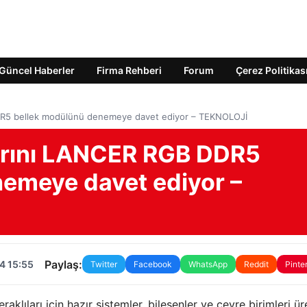
Güncel Haberler
Firma Rehberi
Forum
Çerez Politikas
 DDR5 bellek modülünü denemeye davet ediyor – TEKNOLOJİ
ılarını LANCER RGB DDR5
emeye davet ediyor –
Paylaş:
4 15:55
Twitter
Facebook
WhatsApp
Reddit
Pinte
aklıları için hazır sistemler, bileşenler ve çevre birimleri ü