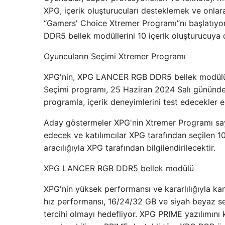
XPG, içerik oluşturucuları desteklemek ve onl
“Gamers' Choice Xtremer Programı”nı başlatıy
DDR5 bellek modüllerini 10 içerik oluşturucuya
Oyuncuların Seçimi Xtremer Programı
XPG'nin, XPG LANCER RGB DDR5 bellek modülüne
Seçimi programı, 25 Haziran 2024 Salı gününden 
programla, içerik deneyimlerini test edecekler 
Aday göstermeler XPG'nin Xtremer Programı sa
edecek ve katılımcılar XPG tarafından seçilen 10 k
aracılığıyla XPG tarafından bilgilendirilecektir.
XPG LANCER RGB DDR5 bellek modülü
XPG'nin yüksek performansı ve kararlılığıyla
hız performansı, 16/24/32 GB ve siyah beyaz se
tercihi olmayı hedefliyor. XPG PRIME yazılımın