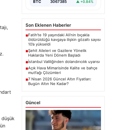
BTC
3067385
▲ +0.84%
Son Eklenen Haberler
ajı,
Fatih’te 19 yaşındaki Ali’nin bıçakla
■
öldürüldüğü kavgaya ilişkin gözaltı sayısı
10’a yükseldi
Şehit Aileleri ve Gazilere Yönelik
■
z.
Haklarda Yeni Dönem Başladı
İstanbul Valiliğinden dolandırıcılık uyarısı
■
Açık Hava Mimarisinde Kalite ve bahçe
■
mutfağı Çözümleri
7 Nisan 2026 Güncel Altın Fiyatları:
■
Bugün Altın Ne Kadar?
ndart
Güncel
a düşük
dün