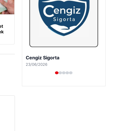
et
ek
Hastaş Beton
26/05/2026