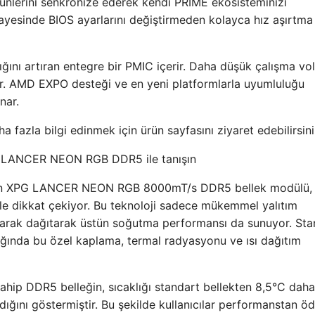
ünlerini senkronize ederek kendi PRIME ekosisteminizi
 sayesinde BIOS ayarlarını değiştirmeden kolayca hız aşırtma
ı artıran entegre bir PMIC içerir. Daha düşük çalışma volt
ir. AMD EXPO desteği ve en yeni platformlarla uyumluluğu
nar.
zla bilgi edinmek için ürün sayfasını ziyaret edebilirsini
i LANCER NEON RGB DDR5 ile tanışın
ılan XPG LANCER NEON RGB 8000mT/s DDR5 bellek modülü,
yle dikkat çekiyor. Bu teknoloji sadece mükemmel yalıtım
olarak dağıtarak üstün soğutma performansı da sunuyor. Sta
dığında bu özel kaplama, termal radyasyonu ve ısı dağıtım
sahip DDR5 belleğin, sıcaklığı standart bellekten 8,5°C dah
rdığını göstermiştir. Bu şekilde kullanıcılar performanstan ö