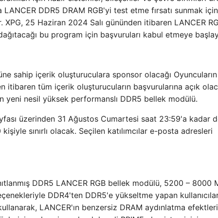
ara LANCER DDR5 DRAM RGB'yi test etme fırsatı sunmak için
or. XPG, 25 Haziran 2024 Salı gününden itibaren LANCER R
 dağıtacağı bu program için başvuruları kabul etmeye başla
 sahip içerik oluşturuculara sponsor olacağı Oyuncuların
itibaren tüm içerik oluşturucuların başvurularına açık ola
en yeni nesil yüksek performanslı DDR5 bellek modülü.
yfası üzerinden 31 Ağustos Cumartesi saat 23:59'a kadar 
işiyle sınırlı olacak. Seçilen katılımcılar e-posta adresleri
 kanıtlanmış DDR5 LANCER RGB bellek modülü, 5200 – 8000 
çenekleriyle DDR4'ten DDR5'e yükseltme yapan kullanıcıları
ı kullanarak, LANCER'ın benzersiz DRAM aydınlatma efektleri