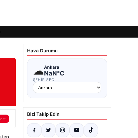
ı
Hava Durumu
☁
Ankara
NaN°C
ŞEHIR SEÇ
Bizi Takip Edin
rest
reten