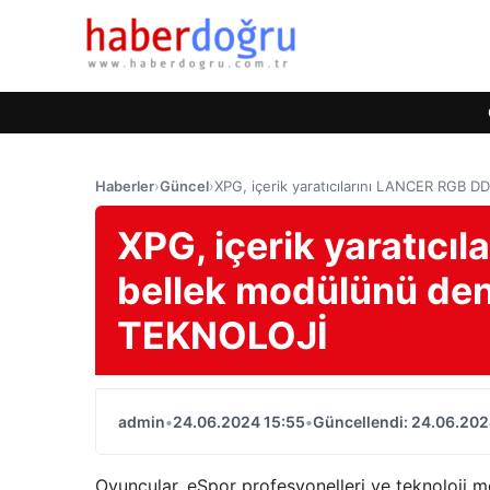
Haberler
›
Güncel
›
XPG, içerik yaratıcılarını LANCER RGB
XPG, içerik yaratıc
bellek modülünü den
TEKNOLOJİ
admin
•
24.06.2024 15:55
•
Güncellendi: 24.06.202
Oyuncular, eSpor profesyonelleri ve teknoloji mer